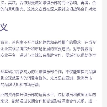
意义，其次，合作对曼城足球俱乐部的商业影响，再者，合
作的前景和潜力。这篇文章旨在深入探讨这项战略合作对双
义
的背景，首先离不开全球化趋势和品牌推广的需求。在当今
多企业实现品牌提升和市场拓展的重要途径。对于曼城而
的商业平台。通过与全球知名品牌合作，曼城可以借助体育
粉丝基础和高影响力的足球俱乐部合作，不仅能够提高品牌
触到全球范围内的消费者群体。尤其是在亚洲、欧洲等市
多的品牌认知和市场份额。
企业的资源提升俱乐部的运营水平，包括球员和教练团队的
业来说，能够通过长期合作和曼城形成深度合作关系，进一