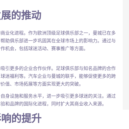
发展的推动
的商业化进程。作为欧洲顶级足球俱乐部之一，曼城已在多
将帮助俱乐部进一步巩固其在全球市场上的影响力。通过与
合作机会，包括球迷活动、赛事推广等方面。
内吸引更多的企业合作伙伴。足球俱乐部与知名品牌的合作
、球迷福利等。汽车企业与曼城的联手，能够促使更多的跨
牌价值、市场拓展等方面实现更大的突破。
升自身设施和服务水平，进一步吸引更多球迷的关注。通过
体验和品牌的国际化进程，同时扩大其商业收入来源。
影响的提升