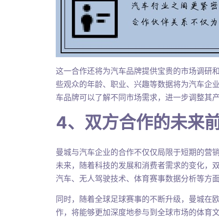
这一合作还将为汽车品牌提供宝贵的市场调研
些观众的年龄、职业、兴趣等数据将为汽车企
车品牌可以了解不同市场需求，进一步调整其
4、双方合作的未来
曼城与汽车企业的合作不仅仅局限于短期的营
未来，随着科技的发展和消费者需求的变化，
汽车、无人驾驶技术、体育赛事数据分析等方
同时，随着全球足球赛事的不断升级，曼城在
作，将能够更加深度地参与到全球市场的体育