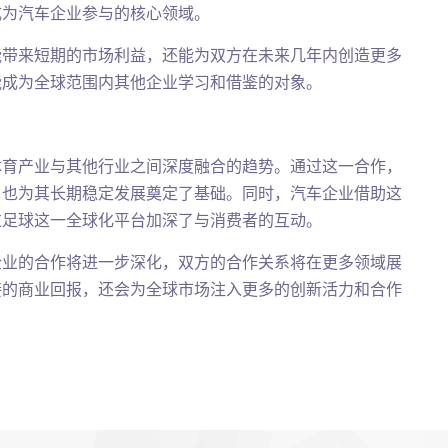
成为汽车企业参与的核心领域。
能带来短期的市场利益，还能为双方在未来几年内创造更多
能成为全球范围内其他企业学习和借鉴的对象。
体育产业与其他行业之间深度融合的趋势。通过这一合作，
，也为其长期稳定发展奠定了基础。同时，汽车企业借助这
过足球这一全球化平台加深了与消费者的互动。
企业的合作将进一步深化，双方的合作关系将在更多领域展
接的商业回报，还会为全球市场注入更多的创新活力和合作