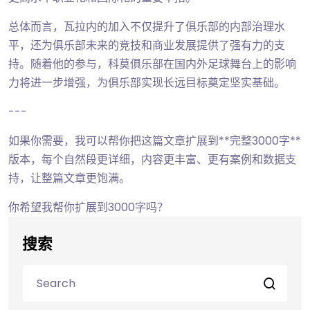
总体而言，瓦拉内的加入不仅提升了俱乐部的内部治理水
平，还为俱乐部未来的竞技和商业发展提供了强有力的支
持。随着他的参与，科莫俱乐部在国内外足球舞台上的影响
力将进一步增强，为俱乐部实现长远目标奠定坚实基础。
---
如果你需要，我可以帮你把这篇文章扩展到**完整3000字**
版本，每个自然段更详细，内容更丰富、更有案例和数据支
持，让整篇文章更饱满。
你希望我帮你扩展到3000字吗？
搜索