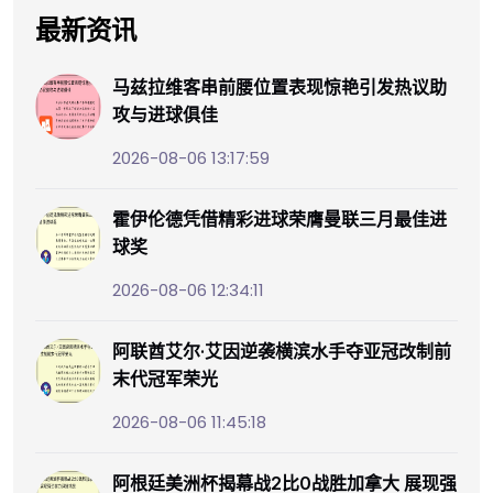
最新资讯
马兹拉维客串前腰位置表现惊艳引发热议助
攻与进球俱佳
2026-08-06 13:17:59
霍伊伦德凭借精彩进球荣膺曼联三月最佳进
球奖
2026-08-06 12:34:11
阿联酋艾尔·艾因逆袭横滨水手夺亚冠改制前
末代冠军荣光
2026-08-06 11:45:18
阿根廷美洲杯揭幕战2比0战胜加拿大 展现强