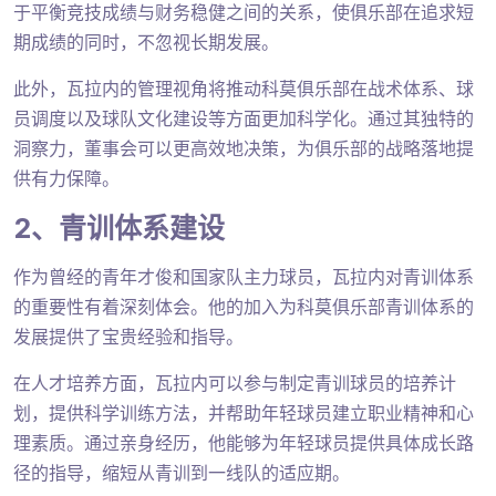
于平衡竞技成绩与财务稳健之间的关系，使俱乐部在追求短
期成绩的同时，不忽视长期发展。
此外，瓦拉内的管理视角将推动科莫俱乐部在战术体系、球
员调度以及球队文化建设等方面更加科学化。通过其独特的
洞察力，董事会可以更高效地决策，为俱乐部的战略落地提
供有力保障。
2、青训体系建设
作为曾经的青年才俊和国家队主力球员，瓦拉内对青训体系
的重要性有着深刻体会。他的加入为科莫俱乐部青训体系的
发展提供了宝贵经验和指导。
在人才培养方面，瓦拉内可以参与制定青训球员的培养计
划，提供科学训练方法，并帮助年轻球员建立职业精神和心
理素质。通过亲身经历，他能够为年轻球员提供具体成长路
径的指导，缩短从青训到一线队的适应期。