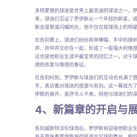
多特蒙德的球迷是世界上最忠诚的球迷之一，
来，球迷们见证了罗伊斯从一个年轻的新星，
斯总是那道闪耀的光，他不仅仅是球场上的明
在告别赛上，球迷们纷纷高举横幅，手中的旗
声、欢呼声交织在一起，形成了一股强大的情
这也是他职业生涯中最宝贵的回忆之一。对于
德的热爱与情感的象征。
在告别时刻，罗伊斯与球迷们的互动也充满了
手，表达着对球迷的感激与告别。这一幕成为
伊斯的离开，虽然令人不舍，但他与球迷们的
4、新篇章的开启与
告别威斯特法伦球场后，罗伊斯将迎接他职业
并不意味着罗伊斯将彻底退出足球的舞台。相