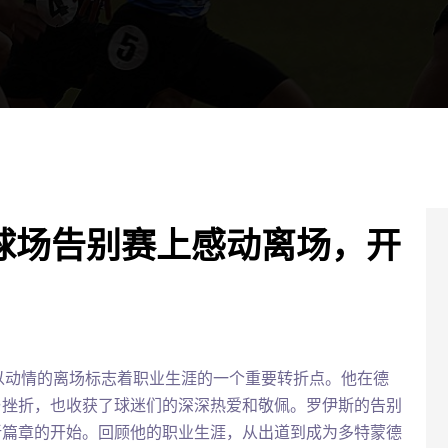
球场告别赛上感动离场，开
以动情的离场标志着职业生涯的一个重要转折点。他在德
与挫折，也收获了球迷们的深深热爱和敬佩。罗伊斯的告别
新篇章的开始。回顾他的职业生涯，从出道到成为多特蒙德