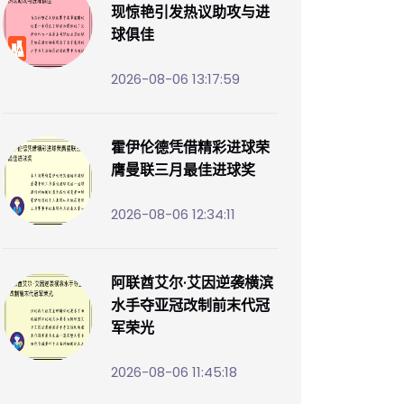
现惊艳引发热议助攻与进
球俱佳
2026-08-06 13:17:59
霍伊伦德凭借精彩进球荣
膺曼联三月最佳进球奖
2026-08-06 12:34:11
阿联酋艾尔·艾因逆袭横滨
水手夺亚冠改制前末代冠
军荣光
2026-08-06 11:45:18