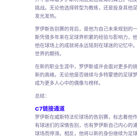
挑战。无论他选择转型为教练，还是投身其他
发光发热。
罗伊斯告别赛的背后，是他为自己未来规划的
斯凭借多年来在足球界积累的经验与影响力，
他在球场上的成就将永远铭刻在球迷的记忆中
世界的期待。
在新的职业生涯中，罗伊斯或许会面对更多的
新的高峰。无论他是否继续与多特蒙德的足球
成为更多人心中的偶像与榜样。
总结：
C7链接通道
罗伊斯在威斯特法伦球场的告别赛，标志着他
有球迷们的深情告别，也有罗伊斯自己内心的
球场而停滞。相反，他将以新的身份继续为足