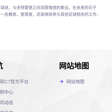
与球迷、与多特蒙德之间深厚情感的象征。在未来的日子
为一名教练、管理者，还是继续参与其他足球相关的工作，
航
网站地图
现C7官方平台
网站地图
例中心
司动态