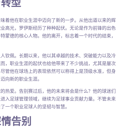
与转型
意味着他在职业生涯中迈向了新的一步。从他出道以来的辉
职业高光，罗伊斯经历了种种起伏。无论是作为前锋的出色
多特蒙德的核心人物。他的离开，标志着一个时代的结束，
让人钦佩。长期以来，他以其卓越的技术、突破能力以及冷
然而，职业生涯的起伏也给他带来了不少挑战，尤其是屡次
，尽管他在球场上的表现依然可以称得上是顶级水准，但身
，迈向新的职业生涯。
球的热爱。告别赛过后，他的未来将会是什么？他的球迷们
是进入足球管理领域，继续为足球事业贡献力量。不管未来
示了一个职业足球人的坚韧与智慧。
深情告别