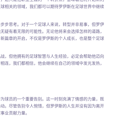
足球相关的领域，我们都可以期待罗伊斯在足球世界中继续
一步步思考。对于一个足球人来说，转型并非易事，但罗伊
他无疑有着无限的可能性。无论他将来会选择怎样的道路，
。新篇章的开启，不仅是罗伊斯的个人成长，也是整个足球
挑战，但他拥有的足球智慧与人生经验，必定会帮助他迈向
梦相连，我们都相信，他会继续在自己的领域中发光发热，
作为球员的一个重要告别。这一时刻充满了情感的力量，既
涌动。尽管告别令人惋惜，但罗伊斯的人生并没有因为离开
球事业贡献力量。