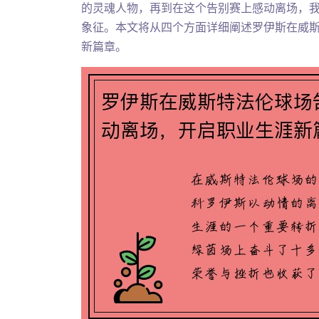
的灵魂人物，再到在这个告别赛上感动离场，
象征。本文将从四个方面详细阐述罗伊斯在威
新篇章。