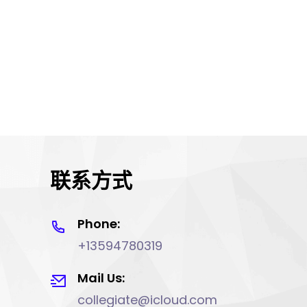
联系方式
Phone:
+13594780319
Mail Us:
collegiate@icloud.com