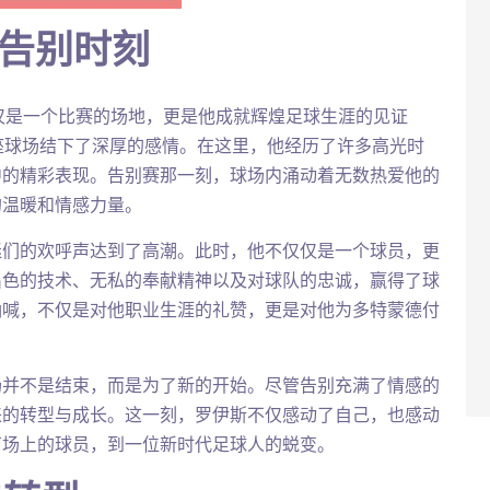
的告别时刻
仅是一个比赛的场地，更是他成就辉煌足球生涯的见证
这座球场结下了深厚的感情。在这里，他经历了许多高光时
中的精彩表现。告别赛那一刻，球场内涌动着无数热爱他的
的温暖和情感力量。
迷们的欢呼声达到了高潮。此时，他不仅仅是一个球员，更
出色的技术、无私的奉献精神以及对球队的忠诚，赢得了球
呐喊，不仅是对他职业生涯的礼赞，更是对他为多特蒙德付
场并不是结束，而是为了新的开始。尽管告别充满了情感的
来的转型与成长。这一刻，罗伊斯不仅感动了自己，也感动
茵场上的球员，到一位新时代足球人的蜕变。