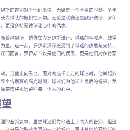
罗伊斯的告别对于他们来说，无疑是一个不舍的时刻。多年
成长为球队的旗帜性人物。无论是联赛还是欧洲赛场，罗伊
星，更是多特蒙德球迷心中的偶像。
帜随着风飘扬，仿佛在为罗伊斯送行。球迷的呐喊声、鼓掌
感力量。这一刻，罗伊斯深深感受到了球迷的热爱与支持，
球迷们而言，罗伊斯不仅是他们的偶像，更是他们对多特蒙
感动。当他走向看台，面对着成千上万的球迷时，他举起双
了整个告别赛的高光时刻，球迷们为他送上最后的祝福。罗
深厚感情将永远留在每一个人的心中。
展望
生涯的全新篇章。虽然球迷们为他送上了感人的告别，但这
反，这只是他职业生涯的一个转折点，意味着他将开始新的