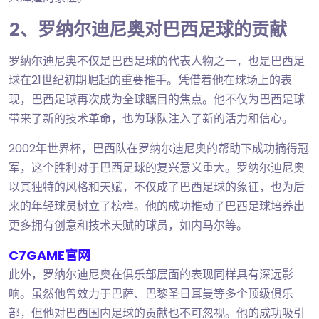
2、罗纳尔迪尼奥对巴西足球的贡献
罗纳尔迪尼奥不仅是巴西足球的代表人物之一，也是巴西足
球在21世纪初期崛起的重要推手。凭借着他在球场上的表
现，巴西足球再次成为全球瞩目的焦点。他不仅为巴西足球
带来了新的技术革命，也为球队注入了新的活力和信心。
2002年世界杯，巴西队在罗纳尔迪尼奥的帮助下成功摘得冠
军，这个胜利对于巴西足球的复兴意义重大。罗纳尔迪尼奥
以其独特的风格和天赋，不仅成了巴西足球的象征，也为后
来的年轻球员树立了榜样。他的成功推动了巴西足球培养出
更多拥有创意和技术天赋的球员，如内马尔等。
C7GAME官网
此外，罗纳尔迪尼奥在俱乐部层面的表现同样具有深远影
响。虽然他曾效力于巴萨、巴黎圣日耳曼等多个顶级俱乐
部，但他对巴西国内足球的贡献也不可忽视。他的成功吸引