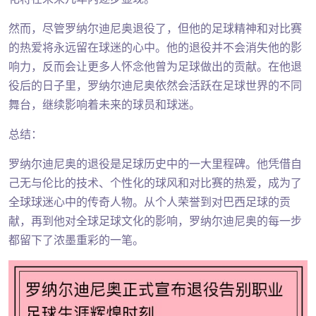
然而，尽管罗纳尔迪尼奥退役了，但他的足球精神和对比赛
的热爱将永远留在球迷的心中。他的退役并不会消失他的影
响力，反而会让更多人怀念他曾为足球做出的贡献。在他退
役后的日子里，罗纳尔迪尼奥依然会活跃在足球世界的不同
舞台，继续影响着未来的球员和球迷。
总结：
罗纳尔迪尼奥的退役是足球历史中的一大里程碑。他凭借自
己无与伦比的技术、个性化的球风和对比赛的热爱，成为了
全球球迷心中的传奇人物。从个人荣誉到对巴西足球的贡
献，再到他对全球足球文化的影响，罗纳尔迪尼奥的每一步
都留下了浓墨重彩的一笔。