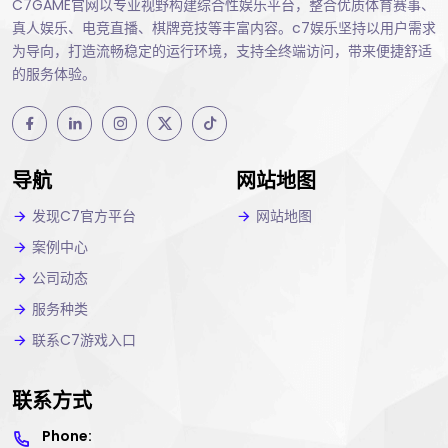
C7GAME官网以专业视野构建综合性娱乐平台，整合优质体育赛事、
真人娱乐、电竞直播、棋牌竞技等丰富内容。c7娱乐坚持以用户需求
为导向，打造流畅稳定的运行环境，支持全终端访问，带来便捷舒适
的服务体验。
导航
网站地图
发现C7官方平台
网站地图
案例中心
公司动态
服务种类
联系C7游戏入口
联系方式
Phone: