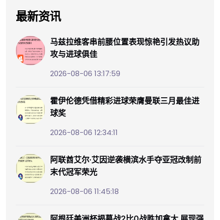
最新资讯
马兹拉维客串前腰位置表现惊艳引发热议助
攻与进球俱佳
2026-08-06 13:17:59
霍伊伦德凭借精彩进球荣膺曼联三月最佳进
球奖
2026-08-06 12:34:11
阿联酋艾尔·艾因逆袭横滨水手夺亚冠改制前
末代冠军荣光
2026-08-06 11:45:18
阿根廷美洲杯揭幕战2比0战胜加拿大 展现强