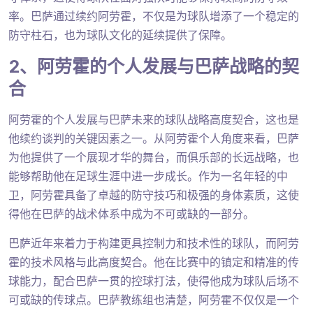
率。巴萨通过续约阿劳霍，不仅是为球队增添了一个稳定的
防守柱石，也为球队文化的延续提供了保障。
2、阿劳霍的个人发展与巴萨战略的契
合
阿劳霍的个人发展与巴萨未来的球队战略高度契合，这也是
他续约谈判的关键因素之一。从阿劳霍个人角度来看，巴萨
为他提供了一个展现才华的舞台，而俱乐部的长远战略，也
能够帮助他在足球生涯中进一步成长。作为一名年轻的中
卫，阿劳霍具备了卓越的防守技巧和极强的身体素质，这使
得他在巴萨的战术体系中成为不可或缺的一部分。
巴萨近年来着力于构建更具控制力和技术性的球队，而阿劳
霍的技术风格与此高度契合。他在比赛中的镇定和精准的传
球能力，配合巴萨一贯的控球打法，使得他成为球队后场不
可或缺的传球点。巴萨教练组也清楚，阿劳霍不仅仅是一个