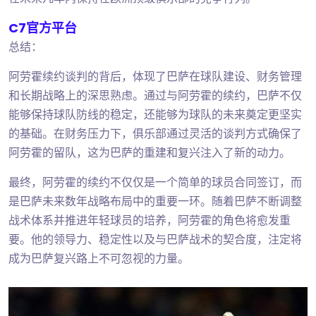
C7官方平台
总结：
阿劳霍续约谈判的背后，体现了巴萨在球队建设、财务管理
和长期战略上的深思熟虑。通过与阿劳霍的续约，巴萨不仅
能够保持球队防线的稳定，还能够为球队的未来奠定更坚实
的基础。在财务压力下，俱乐部通过灵活的谈判方式确保了
阿劳霍的留队，这为巴萨的重建和复兴注入了新的动力。
最终，阿劳霍的续约不仅仅是一个简单的球员合同签订，而
是巴萨未来数年战略布局中的重要一环。随着巴萨不断调整
战术体系并推进年轻球员的培养，阿劳霍的角色将愈发重
要。他的领导力、稳定性以及与巴萨战术的契合度，注定将
成为巴萨复兴路上不可忽视的力量。