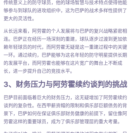
传统意义上的防守球员，他的球场智慧与技术特点使得他能
够参与到球队的进攻组织中，这为巴萨的战术多样性提供了
更大的灵活性。
从长远来看，阿劳霍的个人发展将与巴萨的复兴战略紧密相
连。巴萨正在经历一场深刻的重建，球队逐步过渡到更加依
赖年轻球员的时代，而阿劳霍无疑是这一重建过程中的关键
一环。通过续约，巴萨能够为这名年轻的防守明星提供长期
的发展平台，而阿劳霍也能够在这片宽广的舞台上不断成
长，进一步提升自己的竞技水平。
3、财务压力与阿劳霍续约谈判的挑战
巴萨目前面临着巨大的财务压力，这无疑增加了阿劳霍续约
谈判的复杂性。在西甲薪资帽的限制和俱乐部巨额债务的背
景下，巴萨如何在保证俱乐部财务健康的前提下，留住像阿
劳霍这样的重要球员，成为了俱乐部管理层的重大考量。