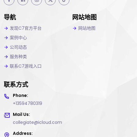
导航
网站地图
发现C7官方平台
网站地图
案例中心
公司动态
服务种类
联系C7游戏入口
联系方式
Phone:
+13594780319
Mail Us:
collegiate@icloud.com
Address: