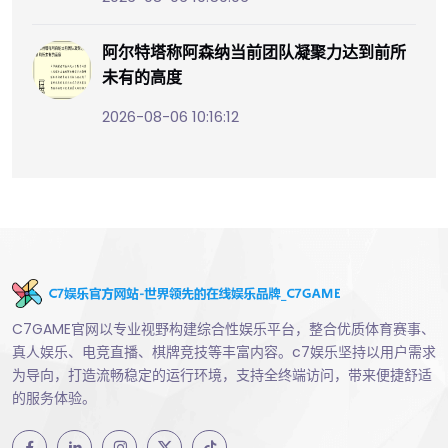
阿尔特塔称阿森纳当前团队凝聚力达到前所
未有的高度
2026-08-06 10:16:12
C7GAME官网以专业视野构建综合性娱乐平台，整合优质体育赛事、
真人娱乐、电竞直播、棋牌竞技等丰富内容。c7娱乐坚持以用户需求
为导向，打造流畅稳定的运行环境，支持全终端访问，带来便捷舒适
的服务体验。