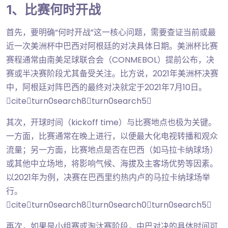
1、比赛何时开战
首先，要明确“何时开战”这一核心问题，需要查证当前或最
近一次美洲杯中巴西对阿根廷的对决具体日期。美洲杯比赛
赛程通常由南美足球联合会（CONMEBOL）提前公布，决
赛或半决赛阶段尤其备受关注。比方说，2021年美洲杯决赛
中，阿根廷对阵巴西的最终对决就定于2021年7月10日。
citeturn0search8turn0search5
其次，开球时间（kickoff time）与比赛地点也极为关键。
一方面，比赛通常在晚上进行，以便最大化电视转播和观众
流量；另一方面，比赛地点是否在巴西（如马拉卡纳球场）
或其他中立场地，将影响气候、海拔及主客场优势等因素。
以2021年为例，决赛在巴西里约热内卢的马拉卡纳球场举
行。
citeturn0search8turn0search0turn0search5
再次，如果是小组赛或淘汰赛阶段，中巴对决的具体时间可