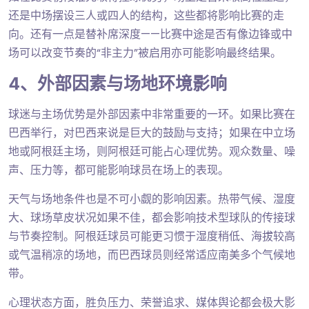
还是中场摆设三人或四人的结构，这些都将影响比赛的走
向。还有一点是替补席深度——比赛中途是否有像边锋或中
场可以改变节奏的“非主力”被启用亦可能影响最终结果。
4、外部因素与场地环境影响
球迷与主场优势是外部因素中非常重要的一环。如果比赛在
巴西举行，对巴西来说是巨大的鼓励与支持；如果在中立场
地或阿根廷主场，则阿根廷可能占心理优势。观众数量、噪
声、压力等，都可能影响球员在场上的表现。
天气与场地条件也是不可小觑的影响因素。热带气候、湿度
大、球场草皮状况如果不佳，都会影响技术型球队的传接球
与节奏控制。阿根廷球员可能更习惯于湿度稍低、海拔较高
或气温稍凉的场地，而巴西球员则经常适应南美多个气候地
带。
心理状态方面，胜负压力、荣誉追求、媒体舆论都会极大影