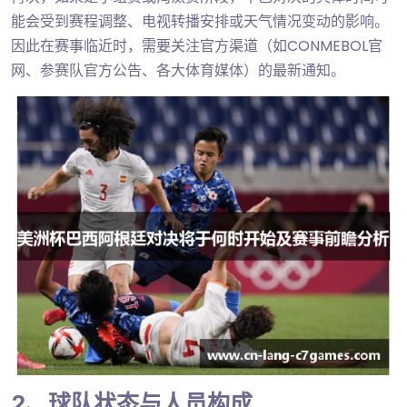
能会受到赛程调整、电视转播安排或天气情况变动的影响。
因此在赛事临近时，需要关注官方渠道（如CONMEBOL官
网、参赛队官方公告、各大体育媒体）的最新通知。
2、球队状态与人员构成