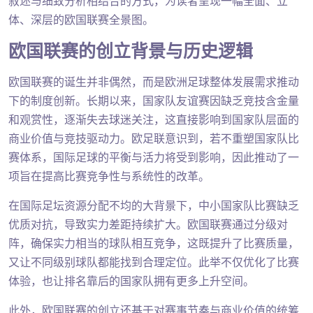
叙述与细致分析相结合的方式，为读者呈现一幅全面、立
体、深层的欧国联赛全景图。
欧国联赛的创立背景与历史逻辑
欧国联赛的诞生并非偶然，而是欧洲足球整体发展需求推动
下的制度创新。长期以来，国家队友谊赛因缺乏竞技含金量
和观赏性，逐渐失去球迷关注，这直接影响到国家队层面的
商业价值与竞技驱动力。欧足联意识到，若不重塑国家队比
赛体系，国际足球的平衡与活力将受到影响，因此推动了一
项旨在提高比赛竞争性与系统性的改革。
在国际足坛资源分配不均的大背景下，中小国家队比赛缺乏
优质对抗，导致实力差距持续扩大。欧国联赛通过分级对
阵，确保实力相当的球队相互竞争，这既提升了比赛质量，
又让不同级别球队都能找到合理定位。此举不仅优化了比赛
体验，也让排名靠后的国家队拥有更多上升空间。
此外，欧国联赛的创立还基于对赛事节奏与商业价值的统筹