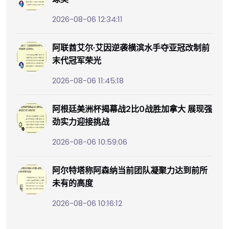
2026-08-06 12:34:11
阿联酋艾尔·艾因逆袭横滨水手夺亚冠改制前
末代冠军荣光
2026-08-06 11:45:18
阿根廷美洲杯揭幕战2比0战胜加拿大 展现强
劲实力迎接挑战
2026-08-06 10:59:06
阿尔特塔称阿森纳当前团队凝聚力达到前所
未有的高度
2026-08-06 10:16:12