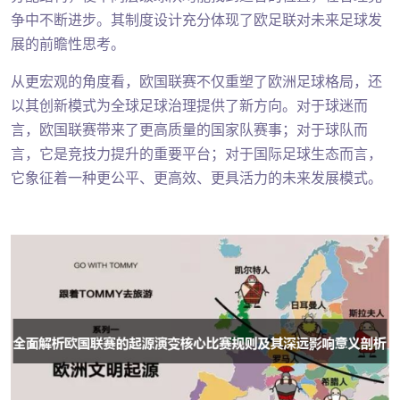
争中不断进步。其制度设计充分体现了欧足联对未来足球发
展的前瞻性思考。
从更宏观的角度看，欧国联赛不仅重塑了欧洲足球格局，还
以其创新模式为全球足球治理提供了新方向。对于球迷而
言，欧国联赛带来了更高质量的国家队赛事；对于球队而
言，它是竞技力提升的重要平台；对于国际足球生态而言，
它象征着一种更公平、更高效、更具活力的未来发展模式。