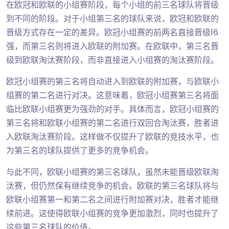
在欧冠和欧联的小组赛阶段，每个小组的前三名球队将晋级
到不同的阶段。对于小组第三名的球队来说，欧冠和欧联的
晋级方式存在一定的差异。欧冠小组赛的前两名直接晋级16
强，而第三名则将进入欧联的附加赛。在欧联中，第三名晋
级到欧联淘汰赛阶段，而非直接进入小组赛的淘汰赛阶段。
欧冠小组赛的第三名将自动进入到欧联的附加赛，与欧联小
组赛的第二名进行对决。这意味着，欧冠小组赛第三名将面
临比欧联小组赛更为强劲的对手。具体而言，欧冠小组赛的
第三名将和欧联小组赛的第二名进行双回合淘汰赛，胜者进
入欧联淘汰赛阶段。这样做不仅提升了欧联的竞技水平，也
为第三名的球队提供了更多的竞争机会。
与此不同，欧联小组赛的第三名球队，虽然未能晋级欧联淘
汰赛，但仍然保有继续竞争的机会。欧联的第三名球队将与
欧联小组赛第一和第二名之间进行附加赛对决，胜者才能继
续前进。这使得欧联小组赛的竞争更加激烈，同时也提升了
这些第三名球队的价值。