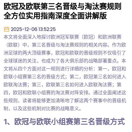
欧冠及欧联第三名晋级与淘汰赛规则
全方位实用指南深度全面讲解版
2025-12-06 13:52:25
本文将全面深入地探讨欧洲冠军联赛（欧冠）和欧洲联赛
（欧联）中，第三名晋级与淘汰赛规则的相关内容。作为欧
洲足球的两大顶级赛事，欧冠和欧联的晋级规则不仅吸引了
全球球迷的关注，也成为了各大俱乐部的战略部署重点。本
文将从四个方面对这一规则进行详细的分析：第一，欧冠和
欧联小组赛第三名的晋级方式；第二，欧冠第三名如何进入
欧联淘汰赛；第三，欧联第三名如何进入欧联淘汰赛；第
四，欧冠和欧联小组赛的淘汰赛对阵安排。通过全面阐述这
些规则，读者将能够更加清晰地了解这两个赛事中的晋级机
制，以及这些机制对比赛的战略意义。
1、欧冠与欧联小组赛第三名晋级方式