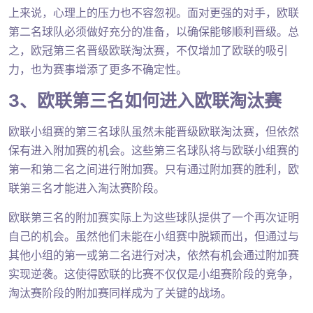
上来说，心理上的压力也不容忽视。面对更强的对手，欧联
第二名球队必须做好充分的准备，以确保能够顺利晋级。总
之，欧冠第三名晋级欧联淘汰赛，不仅增加了欧联的吸引
力，也为赛事增添了更多不确定性。
3、欧联第三名如何进入欧联淘汰赛
欧联小组赛的第三名球队虽然未能晋级欧联淘汰赛，但依然
保有进入附加赛的机会。这些第三名球队将与欧联小组赛的
第一和第二名之间进行附加赛。只有通过附加赛的胜利，欧
联第三名才能进入淘汰赛阶段。
欧联第三名的附加赛实际上为这些球队提供了一个再次证明
自己的机会。虽然他们未能在小组赛中脱颖而出，但通过与
其他小组的第一或第二名进行对决，依然有机会通过附加赛
实现逆袭。这使得欧联的比赛不仅仅是小组赛阶段的竞争，
淘汰赛阶段的附加赛同样成为了关键的战场。