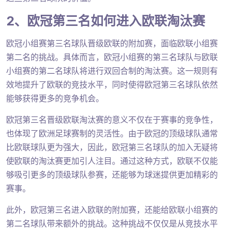
2、欧冠第三名如何进入欧联淘汰赛
欧冠小组赛第三名球队晋级欧联的附加赛，面临欧联小组赛
第二名的挑战。具体而言，欧冠小组赛的第三名球队与欧联
小组赛的第二名球队将进行双回合制的淘汰赛。这一规则有
效地提升了欧联的竞技水平，同时使得欧冠第三名球队依然
能够获得更多的竞争机会。
欧冠第三名晋级欧联淘汰赛的意义不仅在于赛事的竞争性，
也体现了欧洲足球赛制的灵活性。由于欧冠的顶级球队通常
比欧联球队更为强大，因此，欧冠第三名球队的加入无疑将
使欧联的淘汰赛更加引人注目。通过这种方式，欧联不仅能
够吸引更多的顶级球队参赛，还能够为球迷提供更加精彩的
赛事。
此外，欧冠第三名进入欧联的附加赛，还能给欧联小组赛的
第二名球队带来额外的挑战。这种挑战不仅仅是从竞技水平