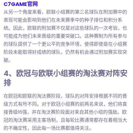
C7GAME官网
从另一个角度来看，欧联小组赛的第三名球队在附加赛中的
表现可能会影响到他们在未来赛季中的种子排位和积分系
统。因此，欧联的附加赛不仅是对这些球队的一次考验，也
可能成为他们未来晋级的重要突破口。这种赛制为所有参与
的球队提供了一个更公平的竞争环境，使得即使是在小组赛
阶段未能取得好成绩的球队，仍然有机会通过附加赛实现突
破。
4、欧冠与欧联小组赛的淘汰赛对阵安
排
在欧冠和欧联的淘汰赛阶段，球队的对阵安排根据不同的晋
级方式有所不同。对于欧冠小组赛的前两名来说，他们将直
接晋级16强，并在淘汰赛阶段面对来自其他小组的强敌。欧
冠的淘汰赛采用主客场制，且每轮比赛通常都存在着相当大
的不确定性，因此每一场比赛都值得关注。