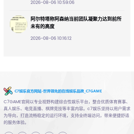
2026-08-06 10:59:06
阿尔特塔称阿森纳当前团队凝聚力达到前所
未有的高度
2026-08-06 10:16:12
C7GAME官网以专业视野构建综合性娱乐平台，整合优质体育赛事、
真人娱乐、电竞直播、棋牌竞技等丰富内容。c7娱乐坚持以用户需求
为导向，打造流畅稳定的运行环境，支持全终端访问，带来便捷舒适
的服务体验。