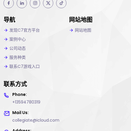
导航
网站地图
发现C7官方平台
网站地图
案例中心
公司动态
服务种类
联系C7游戏入口
联系方式
Phone:
+13594780319
Mail Us:
collegiate@icloud.com
Address: