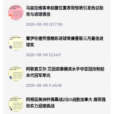
马兹拉维客串前腰位置表现惊艳引发热议助
攻与进球俱佳
2026-08-06 13:17:59
霍伊伦德凭借精彩进球荣膺曼联三月最佳进
球奖
2026-08-06 12:34:11
阿联酋艾尔·艾因逆袭横滨水手夺亚冠改制前
末代冠军荣光
2026-08-06 11:45:18
阿根廷美洲杯揭幕战2比0战胜加拿大 展现强
劲实力迎接挑战