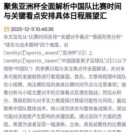
聚焦亚洲杯全面解析中国队比赛时间
与关键看点安排具体日程展望汇
2025-12-11 10:46:36
本文旨在从“比赛时间安排”“关键对手看点”“晋级形势分析”
“球员与战术期待”四个维度，对
entity["sports_event","亚洲杯",0] 上
entity["sports_team","中国国家男子足球队",0]（以下
简称“中国队”）的参赛日程与关注焦点作全面解读，并对未
来可能的发展趋势进行客观展望。首先，文章将梳理中国队
在小组赛、淘汰赛阶段的具体比赛时间节点与注意事项；接
着分析与小组主要对手的交锋看点及潜在挑战；然后从积
分、晋级机制与对手实力角度探讨晋级可能性与风险；最后
聚焦中国队整体战术、核心球员状态与整体备战情况，提出
可能对决局势产生影响的关键因素。通过这四个方面的透
视，希望为读者呈现一幅清晰、立体、具有前瞻性的比赛展