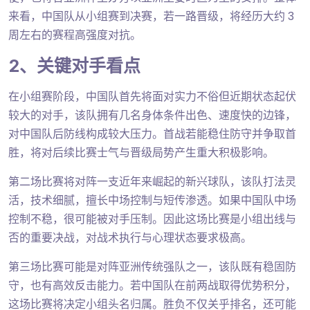
来看，中国队从小组赛到决赛，若一路晋级，将经历大约 3
周左右的赛程高强度对抗。
2、关键对手看点
在小组赛阶段，中国队首先将面对实力不俗但近期状态起伏
较大的对手，该队拥有几名身体条件出色、速度快的边锋，
对中国队后防线构成较大压力。首战若能稳住防守并争取首
胜，将对后续比赛士气与晋级局势产生重大积极影响。
第二场比赛将对阵一支近年来崛起的新兴球队，该队打法灵
活，技术细腻，擅长中场控制与短传渗透。如果中国队中场
控制不稳，很可能被对手压制。因此这场比赛是小组出线与
否的重要决战，对战术执行与心理状态要求极高。
第三场比赛可能是对阵亚洲传统强队之一，该队既有稳固防
守，也有高效反击能力。若中国队在前两战取得优势积分，
这场比赛将决定小组头名归属。胜负不仅关乎排名，还可能