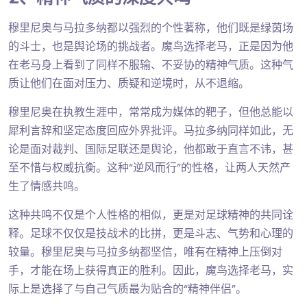
穆里尼奥与马拉多纳都以强烈的个性著称，他们既是绿茵场
的斗士，也是舆论场的挑战者。魔鸟选择老马，正是因为他
在老马身上看到了同样不服输、不妥协的精神气质。这种气
质让他们在面对压力、质疑和逆境时，从不退缩。
穆里尼奥在执教生涯中，常常成为媒体的靶子，但他总能以
犀利言辞和坚定态度回应外界批评。马拉多纳同样如此，无
论是面对裁判、国际足联还是舆论，他都敢于直言不讳，甚
至不惜与权威抗衡。这种“逆风而行”的性格，让两人天然产
生了情感共鸣。
这种共鸣不仅是个人性格的相似，更是对足球精神的共同诠
释。足球不仅仅是技战术的比拼，更是斗志、气势和心理的
较量。穆里尼奥与马拉多纳都坚信，唯有在精神上压倒对
手，才能在场上获得真正的胜利。因此，魔鸟选择老马，实
际上是选择了与自己气质最为贴合的“精神伴侣”。