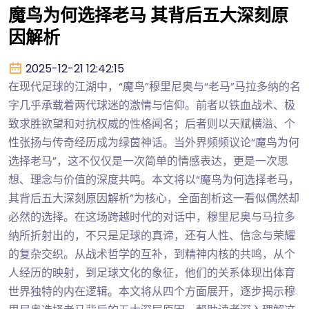
魔鸟为何选择老马 其背后五大深刻原
因解析
2025-12-21 12:42:15
在现代足球的江湖中，“魔鸟”穆里尼奥与“老马”马拉多纳的名
字几乎承载着两代球迷的激情与信仰。前者以铁血战术、极
致求胜欲望和对抗权威的性格闻名；后者则以天赋横溢、个
性张扬与传奇经历成为绿茵神话。当外界频频议论“魔鸟为何
选择老马”，这不仅仅是一次简单的情感表达，更是一次思
想、理念与价值的深度共鸣。本文将以“魔鸟为何选择老马，
其背后五大深刻原因解析”为核心，全面剖析这一看似偶然却
必然的选择。在这场跨越时代的对话中，穆里尼奥与马拉多
纳所折射出的，不只是足球的真谛，还有人性、信念与荣耀
的复杂交织。从战术哲学的互补，到精神内核的共鸣，从个
人经历的映射，到足球文化的象征，他们的关系体现出体育
世界独特的内在逻辑。本文将从四个方面展开，逐步揭示穆