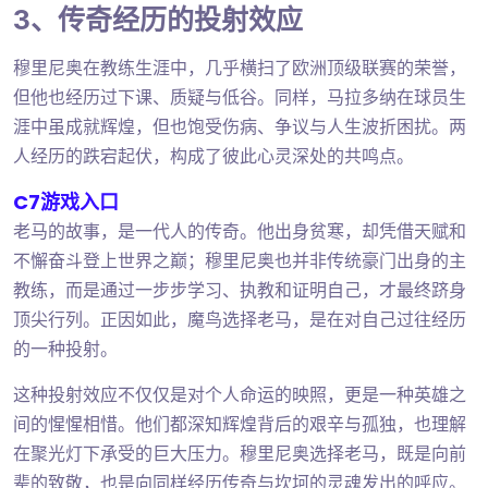
3、传奇经历的投射效应
穆里尼奥在教练生涯中，几乎横扫了欧洲顶级联赛的荣誉，
但他也经历过下课、质疑与低谷。同样，马拉多纳在球员生
涯中虽成就辉煌，但也饱受伤病、争议与人生波折困扰。两
人经历的跌宕起伏，构成了彼此心灵深处的共鸣点。
C7游戏入口
老马的故事，是一代人的传奇。他出身贫寒，却凭借天赋和
不懈奋斗登上世界之巅；穆里尼奥也并非传统豪门出身的主
教练，而是通过一步步学习、执教和证明自己，才最终跻身
顶尖行列。正因如此，魔鸟选择老马，是在对自己过往经历
的一种投射。
这种投射效应不仅仅是对个人命运的映照，更是一种英雄之
间的惺惺相惜。他们都深知辉煌背后的艰辛与孤独，也理解
在聚光灯下承受的巨大压力。穆里尼奥选择老马，既是向前
辈的致敬，也是向同样经历传奇与坎坷的灵魂发出的呼应。