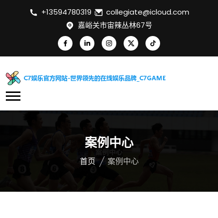
+13594780319
collegiate@icloud.com
嘉峪关市宙辣丛林67号
案例中心
首页
案例中心