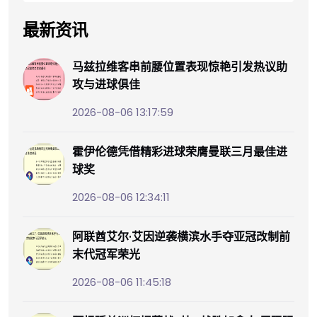
最新资讯
马兹拉维客串前腰位置表现惊艳引发热议助
攻与进球俱佳
2026-08-06 13:17:59
霍伊伦德凭借精彩进球荣膺曼联三月最佳进
球奖
2026-08-06 12:34:11
阿联酋艾尔·艾因逆袭横滨水手夺亚冠改制前
末代冠军荣光
2026-08-06 11:45:18