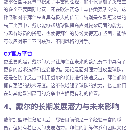
戴尔在国际赛事中积累了丰富的经验，他不仅参加了英格兰
的多个重要国际比赛，还在欧洲赛场上与各类强队交锋。这
种经验对于拜仁来说具有极大的价值，特别是在欧冠这样的
高压比赛中，戴尔能够帮助球队提高应对复杂局面的能力。
与现有球员的搭配，也使得拜仁的防线变得更加坚固，能够
有效应对来自不同联赛、不同风格的对手。
C7官方平台
更重要的是，戴尔的到来让拜仁在未来的欧冠赛事中具有了
更多的战术选择和应变能力。无论是面对强力进攻型球队，
还是在防守反击中利用戴尔的长传进行快速反击，拜仁都将
拥有更强的战术深度。这不仅增强了球队的实力，也让他们
在与其他欧洲豪门的竞争中占据更有利的位置。
4、戴尔的长期发展潜力与未来影响
戴尔加盟拜仁慕尼黑后，尽管目前他是一个经验丰富的球
员，但仍有着巨大的发展潜力。拜仁的训练体系和团队文化