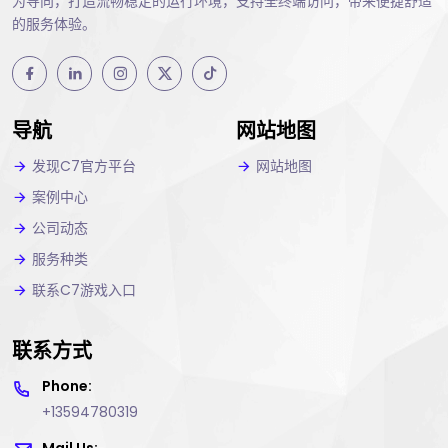
为导向，打造流畅稳定的运行环境，支持全终端访问，带来便捷舒适
的服务体验。
导航
网站地图
发现C7官方平台
网站地图
案例中心
公司动态
服务种类
联系C7游戏入口
联系方式
Phone:
+13594780319