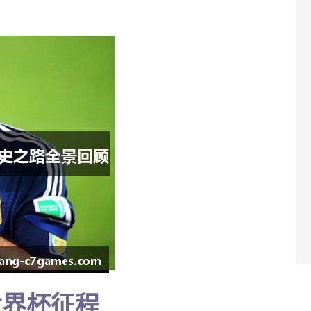
世界杯征程