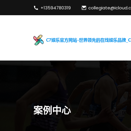
+13594780319
collegiate@icloud
案例中心