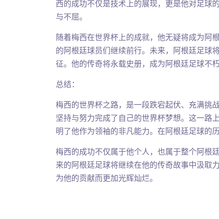
西的成功不仅是技术上的展现，更是他对足球
与不屈。
随着梅西在世界杯上的成就，他无疑将成为阿
的阿根廷球员们继续前行。未来，阿根廷足球
征。他的传奇将永载史册，成为阿根廷足球不
总结：
梅西的世界杯之路，是一段跌宕起伏、充满挑
坚持与努力完成了自己的世界杯梦想。这一路
明了他作为领袖的非凡能力。在阿根廷足球的
梅西的成功不仅属于他个人，也属于整个阿根
来的阿根廷足球将继续在他的传奇故事中汲取
为他的贡献而更加光辉灿烂。