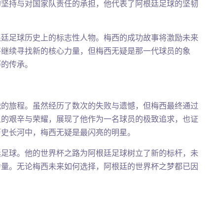
的坚持与对国家队责任的承担，他代表了阿根廷足球的坚韧
根廷足球历史上的标志性人物。梅西的成功故事将激励未来
将继续寻找新的核心力量，但梅西无疑是那一代球员的象
朽的传承。
战的旅程。虽然经历了数次的失败与遗憾，但梅西最终通过
上的艰辛与荣耀，展现了他作为一名球员的极致追求，也证
历史长河中，梅西无疑是最闪亮的明星。
廷足球。他的世界杯之路为阿根廷足球树立了新的标杆，未
力量。无论梅西未来如何选择，阿根廷的世界杯之梦都已因