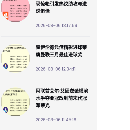
现惊艳引发热议助攻与进
球俱佳
2026-08-06 13:17:59
霍伊伦德凭借精彩进球荣
膺曼联三月最佳进球奖
2026-08-06 12:34:11
阿联酋艾尔·艾因逆袭横滨
水手夺亚冠改制前末代冠
军荣光
2026-08-06 11:45:18