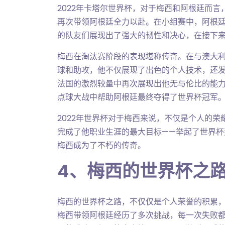
2022年卡塔尔世界杯，对于梅西和阿根廷而
再次带领阿根廷全力以赴。在小组赛中，阿根
的队友们展现出了强大的韧性和决心，在接下
梅西在淘汰赛阶段的表现堪称传奇。在与澳大
球和助攻，他不仅展现了出色的个人技术，还
法国的激烈较量中再次展现出他无与伦比的能
点球大战中帮助阿根廷最终夺得了世界杯冠军
2022年世界杯对于梅西来说，不仅是个人的
完成了他职业生涯的最大目标——举起了世界
梅西成为了不朽的传奇。
4、梅西的世界杯之
梅西的世界杯之路，不仅仅是个人荣誉的积累，更
梅西带领阿根廷经历了多次挑战，每一次失败都