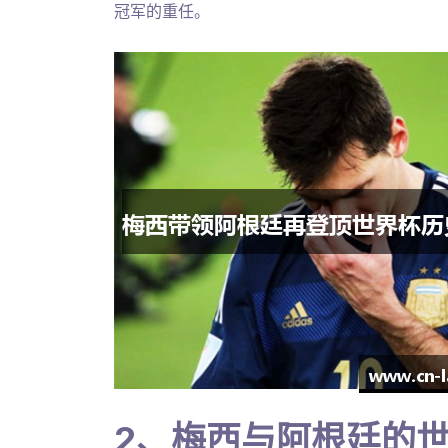
冠军的重任。
2、梅西与阿根廷的