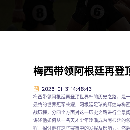
梅西带领阿根廷再登
2026-01-31 14:48:43
梅西带领阿根廷再登顶世界杯的历史之路，是
最终的世界冠军荣耀，阿根廷足球的辉煌与梅
战历程，分四个方面对这一历史之路进行全景
讲述他如何从一名天才少年逐渐成为阿根廷的
程，探讨他在这些赛事中的发挥及影响力。然后