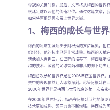
夺冠的关键时刻。最后，文章将从梅西的世界
根廷足球以及他的传奇地位。通过这篇文章，
如何将阿根廷再次带上世界之巅。
1、梅西的成长与世
梅西的足球生涯起步于阿根廷的罗萨里奥，他
纪轻轻，他的技术已经非常成熟。梅西的天赋在
请他加入青训营。在巴萨的培养下，梅西逐渐
越的技术、敏锐的足球智商和非凡的脚下功夫
梅西首次参加世界杯是在2006年德国世界杯。
赛中的表现依然让人印象深刻。尽管阿根廷在
2006年世界杯是梅西与世界舞台的第一次亲
在2006年世界杯后，梅西在阿根廷队的地位
技术更加成熟，领导力也不断增强。梅西成为