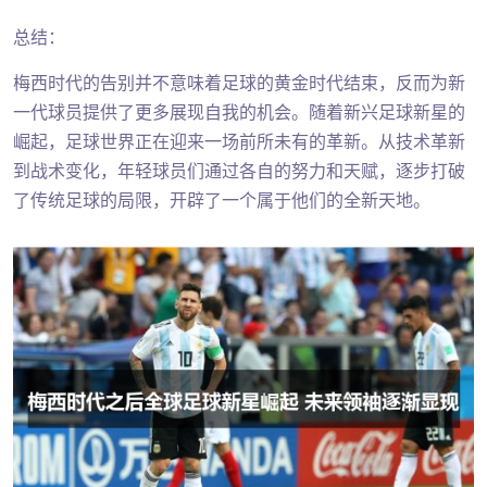
总结：
梅西时代的告别并不意味着足球的黄金时代结束，反而为新
一代球员提供了更多展现自我的机会。随着新兴足球新星的
崛起，足球世界正在迎来一场前所未有的革新。从技术革新
到战术变化，年轻球员们通过各自的努力和天赋，逐步打破
了传统足球的局限，开辟了一个属于他们的全新天地。