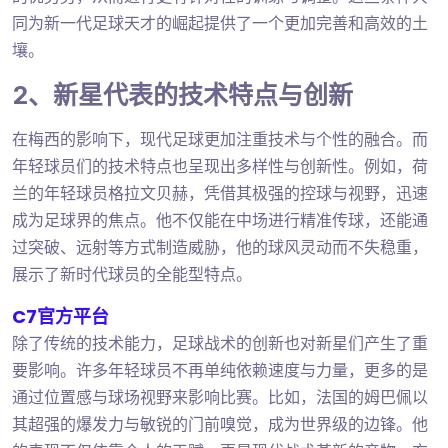
同为新一代足球天才的崛起提供了一个更加完善和高效的土
壤。
2、新星代表的技术特点与创新
在梅西的影响下，现代足球更加注重技术与个性的融合。而
年轻球员们的技术特点也呈现出多样性与创新性。例如，荷
兰的年轻球员格拉文贝赫，凭借其极强的控球与视野，迅速
成为足球界的焦点。他不仅能在中场进行精准传球，还能通
过突破、远射等方式制造威胁，他的球风灵动而不失稳重，
展示了新时代球员的全能型特点。
C7官方平台
除了传统的技术能力，足球战术的创新也对新星们产生了重
要影响。许多年轻球员不再单纯依赖速度与力量，更多的是
通过位置感与球场视野来影响比赛。比如，法国的姆巴佩以
其超强的爆发力与敏锐的门前嗅觉，成为世界级的边锋。他