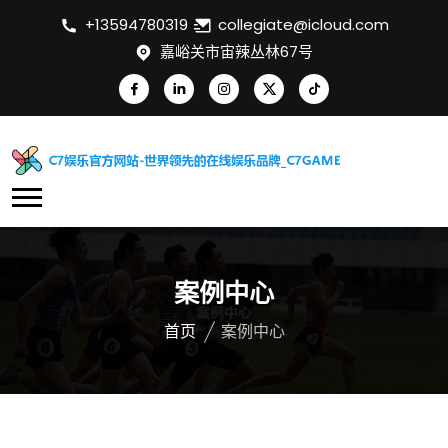
+13594780319
collegiate@icloud.com
嘉峪关市宙辣丛林67号
案例中心
首页
案例中心