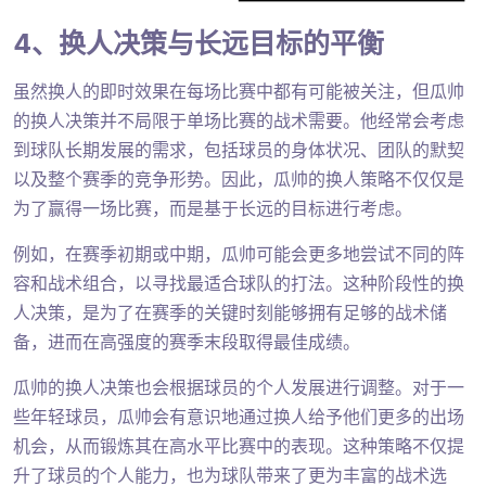
4、换人决策与长远目标的平衡
虽然换人的即时效果在每场比赛中都有可能被关注，但瓜帅
的换人决策并不局限于单场比赛的战术需要。他经常会考虑
到球队长期发展的需求，包括球员的身体状况、团队的默契
以及整个赛季的竞争形势。因此，瓜帅的换人策略不仅仅是
为了赢得一场比赛，而是基于长远的目标进行考虑。
例如，在赛季初期或中期，瓜帅可能会更多地尝试不同的阵
容和战术组合，以寻找最适合球队的打法。这种阶段性的换
人决策，是为了在赛季的关键时刻能够拥有足够的战术储
备，进而在高强度的赛季末段取得最佳成绩。
瓜帅的换人决策也会根据球员的个人发展进行调整。对于一
些年轻球员，瓜帅会有意识地通过换人给予他们更多的出场
机会，从而锻炼其在高水平比赛中的表现。这种策略不仅提
升了球员的个人能力，也为球队带来了更为丰富的战术选