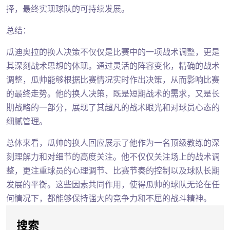
择，最终实现球队的可持续发展。
总结：
瓜迪奥拉的换人决策不仅仅是比赛中的一项战术调整，更是
其深刻战术思想的体现。通过灵活的阵容变化，精确的战术
调整，瓜帅能够根据比赛情况实时作出决策，从而影响比赛
的最终走势。他的换人决策，既是短期战术的需求，又是长
期战略的一部分，展现了其超凡的战术眼光和对球员心态的
细腻管理。
总体来看，瓜帅的换人回应展示了他作为一名顶级教练的深
刻理解力和对细节的高度关注。他不仅仅关注场上的战术调
整，更注重球员的心理调节、比赛节奏的控制以及球队长期
发展的平衡。这些因素共同作用，使得瓜帅的球队无论在任
何情况下，都能够保持强大的竞争力和不屈的战斗精神。
搜索