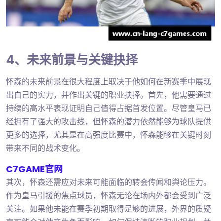
4、未来前景与关键抉择
怀森的未来前景在很大程度上取决于他如何在新赛季中展现
出自己的实力，并作出关键的职业抉择。首先，他需要通过
持续的高水平表现证明自己值得占据首发位置。尽管皇马已
经拥有了强大的攻击线，但怀森的潜力依然能够为球队提供
更多的选择，尤其是在高强度比赛中，怀森能够在关键时刻
带来不同的战术变化。
C7GAME官网
其次，怀森还需应对未来可能面临的转会传闻和舆论压力。
作为皇马引援的焦点球员，怀森无论在场内外都会受到广泛
关注。如果他未能在赛季初期取得足够的进展，外界的质疑