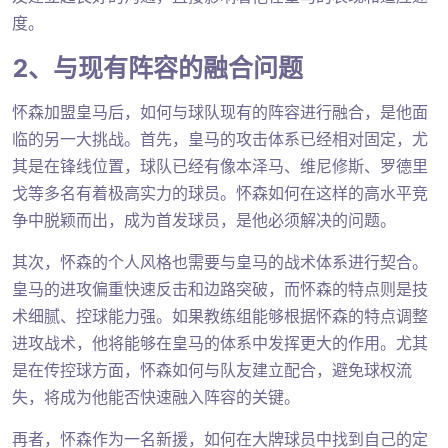
度。
2、与现有阵容的融合问题
怀森加盟皇马后，如何与球队现有的阵容进行融合，是他面
临的另一大挑战。首先，皇马的攻击体系已经相对固定，尤
其是在锋线位置，球队已经有像本泽马、维尼修斯、罗德里
戈等多名有着极高实力的球员。怀森如何在这样的高水平竞
争中脱颖而出，成为首发球员，是他必须解决的问题。
其次，怀森的个人风格也需要与皇马的战术体系进行契合。
皇马的进攻偏重快速反击和边路突破，而怀森的特点则是技
术细腻、控球能力强。如果教练组能够根据怀森的特点调整
进攻战术，他将能够在皇马的体系中发挥更大的作用。尤其
是在传控球方面，怀森如何与队友建立配合，避免球权流
失，将成为他能否快速融入阵容的关键。
再者，怀森作为一名新援，如何在大牌球员中找到自己的定