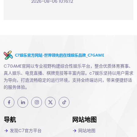
2026-08-06 10:16:12
C7GAME官网以专业视野构建综合性娱乐平台，整合优质体育赛事、
真人娱乐、电竞直播、棋牌竞技等丰富内容。c7娱乐坚持以用户需求
为导向，打造流畅稳定的运行环境，支持全终端访问，带来便捷舒适
的服务体验。
导航
网站地图
发现C7官方平台
网站地图