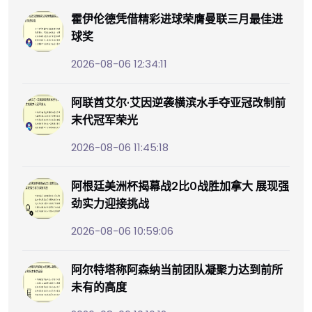
霍伊伦德凭借精彩进球荣膺曼联三月最佳进
球奖
2026-08-06 12:34:11
阿联酋艾尔·艾因逆袭横滨水手夺亚冠改制前
末代冠军荣光
2026-08-06 11:45:18
阿根廷美洲杯揭幕战2比0战胜加拿大 展现强
劲实力迎接挑战
2026-08-06 10:59:06
阿尔特塔称阿森纳当前团队凝聚力达到前所
未有的高度