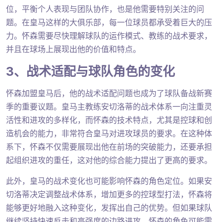
位，平衡个人表现与团队协作，也是他需要特别关注的问
题。在皇马这样的大俱乐部，每一位球员都承受着巨大的压
力。怀森需要尽快理解球队的运作模式、教练的战术要求，
并且在球场上展现出他的价值和特点。
3、战术适配与球队角色的变化
怀森加盟皇马后，他的战术适配问题也成为了球队备战新赛
季的重要议题。皇马主教练安切洛蒂的战术体系一向注重灵
活性和进攻的多样化，而怀森的技术特点，尤其是控球和创
造机会的能力，非常符合皇马对进攻球员的要求。在这种体
系下，怀森不仅需要展现出他在前场的突破能力，还要承担
起组织进攻的重任，这对他的综合能力提出了更高的要求。
此外，皇马的战术变化也可能影响怀森的角色定位。如果安
切洛蒂决定调整战术体系，增加更多的控球型打法，怀森将
能够更好地融入这种变化，发挥出自己的优势。但如果球队
继续坚持快速反击和高强度的边路进攻，怀森的角色可能需