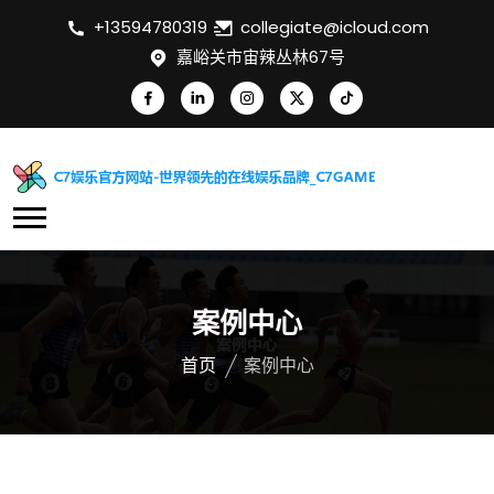
+13594780319
collegiate@icloud.com
嘉峪关市宙辣丛林67号
案例中心
首页
案例中心