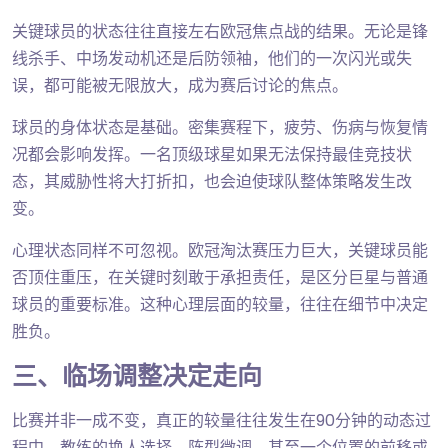
关键球员的状态往往直接左右欧冠焦点战的结果。无论是锋
线杀手、中场发动机还是后防领袖，他们的一次闪光或失
误，都可能被无限放大，成为赛后讨论的焦点。
球员的身体状态是基础。密集赛程下，疲劳、伤病与恢复情
况都会影响发挥。一名顶级球星如果无法保持最佳竞技状
态，其威胁性将大打折扣，也会迫使球队整体策略发生改
变。
心理状态同样不可忽视。欧冠淘汰赛压力巨大，关键球员能
否顶住重压，在关键时刻敢于承担责任，是区分巨星与普通
球员的重要标准。这种心理层面的较量，往往在细节中决定
胜负。
三、临场调整决定走向
比赛并非一成不变，真正的较量往往发生在90分钟的动态过
程中。教练的换人选择、阵型微调，甚至一个位置的前移或