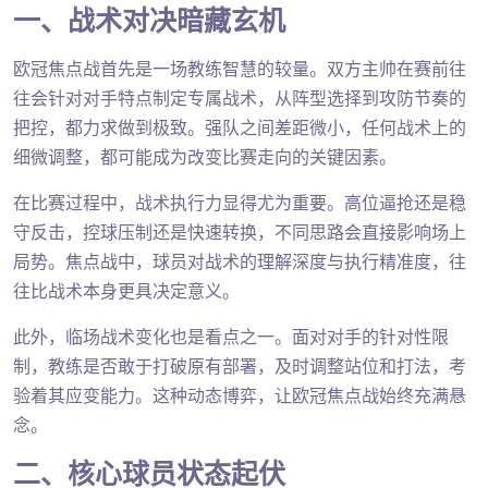
一、战术对决暗藏玄机
欧冠焦点战首先是一场教练智慧的较量。双方主帅在赛前往
往会针对对手特点制定专属战术，从阵型选择到攻防节奏的
把控，都力求做到极致。强队之间差距微小，任何战术上的
细微调整，都可能成为改变比赛走向的关键因素。
在比赛过程中，战术执行力显得尤为重要。高位逼抢还是稳
守反击，控球压制还是快速转换，不同思路会直接影响场上
局势。焦点战中，球员对战术的理解深度与执行精准度，往
往比战术本身更具决定意义。
此外，临场战术变化也是看点之一。面对对手的针对性限
制，教练是否敢于打破原有部署，及时调整站位和打法，考
验着其应变能力。这种动态博弈，让欧冠焦点战始终充满悬
念。
二、核心球员状态起伏