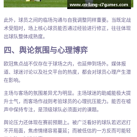
此外，球员之间的临场沟通与自我调整同样重要。当既定战
术受阻时，场上核心球员能否通过经验进行修正，往往体现
出球队整体成熟度。
四、舆论氛围与心理博弈
欧冠焦点战不仅存在于球场之内，也延伸到场外。媒体报
道、球迷讨论以及社交平台的热度，都会对球员心理产生潜
在影响。
主场与客场的氛围差异尤为明显。主场球迷的助威能极大提
升士气，而客场作战则考验球员的心理抗压能力。能否在嘘
声中保持专注，是顶级球队必须面对的课题。
舆论压力还体现在赛前预期上。被广泛看好的球队若迟迟打
不开局面，焦虑情绪容易蔓延；而被低估的一方反而可能轻