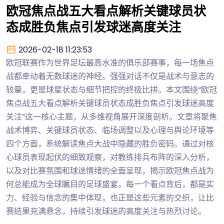
欧冠焦点战五大看点解析关键球员状
态成胜负焦点引发球迷高度关注
2026-02-18 11:23:53
欧冠联赛作为世界足坛最高水准的俱乐部赛事，每一场焦点
战都牵动着无数球迷的神经。强强对话不仅是战术与意志的
较量，更是球星状态与细节把控的终极比拼。本文围绕“欧冠
焦点战五大看点解析关键球员状态成胜负焦点引发球迷高度
关注”这一核心主题，从多维视角展开深度剖析。文章将聚焦
战术博弈、关键球员状态、临场调整以及心理与舆论环境等
四个方面，系统解读焦点大战中隐藏的胜负密码。通过对核
心球员表现起伏的细致观察，对教练排兵布阵的深入分析，
以及对比赛氛围和球迷情绪的全面呈现，揭示欧冠焦点战为
何总能成为全球瞩目的足球盛宴。每一个看点背后，都是实
力、经验与信念的集中体现，也正是这些元素的交织，让比
赛结果充满悬念，持续引发球迷的高度关注与热烈讨论。