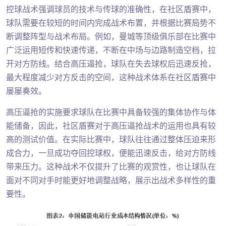
控球战术强调球员的技术与传球的准确性，在社区盾赛中，
球队需要在较短的时间内完成战术布置，并根据比赛局势不
断调整阵型与战术布局。例如，曼城等顶级俱乐部在比赛中
广泛运用短传和快速传递，不断在中场与边路制造空档，拉
开对方防线。结合高压逼抢，球队在失去球权后迅速反抢，
最大程度减少对方反击的空间，这种战术体系在社区盾赛中
屡屡奏效。
高压逼抢的实施要求球队在比赛中具备较强的集体协作与体
能储备，因此，社区盾赛对于高压逼抢战术的运用也具有较
高的测试价值。在实际比赛中，球队往往通过整体压迫来形
成合力，一旦成功夺回控球权，便能迅速反击，给对方防线
带来压力。这种战术不仅提升了比赛的观赏性，也让球队在
面对不同对手时能更好地调整战略，展示出战术多样性的重
要性。