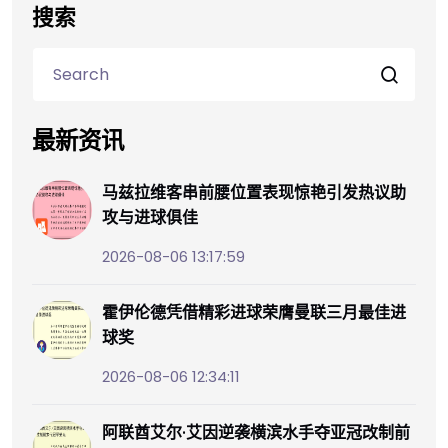
搜索
最新资讯
马兹拉维客串前腰位置表现惊艳引发热议助
攻与进球俱佳
2026-08-06 13:17:59
霍伊伦德凭借精彩进球荣膺曼联三月最佳进
球奖
2026-08-06 12:34:11
阿联酋艾尔·艾因逆袭横滨水手夺亚冠改制前