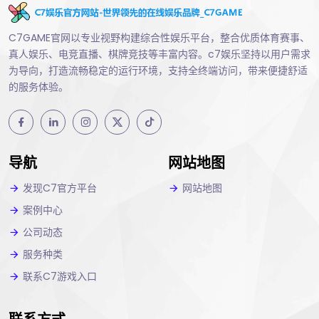
C7GAME官网以专业视野构建综合性娱乐平台，整合优质体育赛事、
真人娱乐、电竞直播、棋牌竞技等丰富内容。c7娱乐坚持以用户需求
为导向，打造流畅稳定的运行环境，支持全终端访问，带来便捷舒适
的服务体验。
导航
网站地图
发现C7官方平台
网站地图
案例中心
公司动态
服务种类
联系C7游戏入口