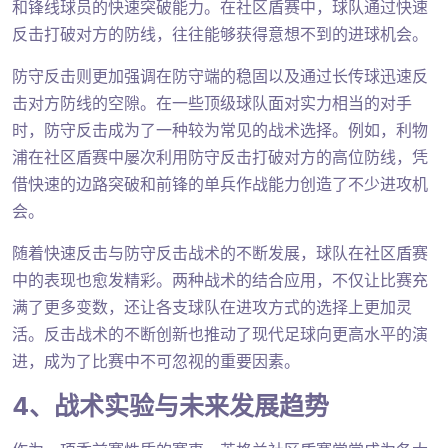
和锋线球员的快速突破能力。在社区盾赛中，球队通过快速
反击打破对方的防线，往往能够获得意想不到的进球机会。
防守反击则更加强调在防守端的稳固以及通过长传球迅速反
击对方防线的空隙。在一些顶级球队面对实力相当的对手
时，防守反击成为了一种较为常见的战术选择。例如，利物
浦在社区盾赛中屡次利用防守反击打破对方的高位防线，凭
借快速的边路突破和前锋的单兵作战能力创造了不少进攻机
会。
随着快速反击与防守反击战术的不断发展，球队在社区盾赛
中的表现也愈发精彩。两种战术的结合应用，不仅让比赛充
满了更多变数，还让各支球队在进攻方式的选择上更加灵
活。反击战术的不断创新也推动了现代足球向更高水平的演
进，成为了比赛中不可忽视的重要因素。
4、战术实验与未来发展趋势