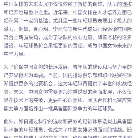
中国女排的未来发展不仅仅依赖于教练的调整，队员的选拔
和培养也是重中之重。近年来，中国女排在人才培养方面已
经积累了一定的基础，尤其是一些年轻球员表现出了极大的
潜力。例如，袁心玥、李盈莹等新生代球员已经逐渐在国际
舞台上崭露头角，成为了球队的核心力量。随着老将的逐渐
退役，年轻球员将会承担更多的责任，成为中国女排未来的
中坚力量。
为了确保中国女排的长远发展，青年队的建设和后备力量的
培养显得尤为重要。当前，国内排球俱乐部和职业联赛在逐
渐提供更多的比赛机会，这为年轻球员提供了丰富的实战经
验。未来，中国女排需要更加注重球员的全面发展，不仅仅
是在技术上的突破，更要在心理素质、团队合作和比赛应变
能力等方面培养出一批具备国际竞争力的年轻球员。
此外，如何通过科学的选材和高效的培训体系选拔出具备国
际水准的年轻球员，也成为了中国女排必须面对的挑战。随