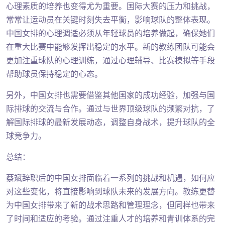
心理素质的培养也变得尤为重要。国际大赛的压力和挑战，
常常让运动员在关键时刻失去平衡，影响球队的整体表现。
中国女排的心理调适必须从年轻球员的培养做起，确保她们
在重大比赛中能够发挥出稳定的水平。新的教练团队可能会
更加注重球队的心理训练，通过心理辅导、比赛模拟等手段
帮助球员保持稳定的心态。
另外，中国女排也需要借鉴其他国家的成功经验，加强与国
际排球的交流与合作。通过与世界顶级球队的频繁对抗，了
解国际排球的最新发展动态，调整自身战术，提升球队的全
球竞争力。
总结：
蔡斌辞职后的中国女排面临着一系列的挑战和机遇，如何应
对这些变化，将直接影响到球队未来的发展方向。教练更替
为中国女排带来了新的战术思路和管理理念，但同样也带来
了时间和适应的考验。通过注重人才的培养和青训体系的完