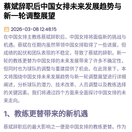
蔡斌辞职后中国女排未来发展趋势与
新一轮调整展望
2026-03-08 12:48:15
在中国女排主教练蔡斌辞职后，中国女排将面临新的挑战与
机遇。蔡斌在任期内虽然带领中国女排取得了一些进展，但
成绩的起伏和团队表现的不稳定，导致了蔡斌的辞职。新一
轮的教练更替为中国女排的未来发展带来了许多不确定性，
但同时也为球队的调整与重建提供了机会。在此背景下，本
文将围绕中国女排未来发展趋势与新一轮调整展望进行详细
阐述，分析球队的潜力、技术改革、人员调整以及教练选择
的关键因素。我们将通过四个方面来全面探讨中国女排的未
来走向。
1、教练更替带来的新机遇
蔡斌辞职后的最大影响之一便是中国女排的教练更替。作为