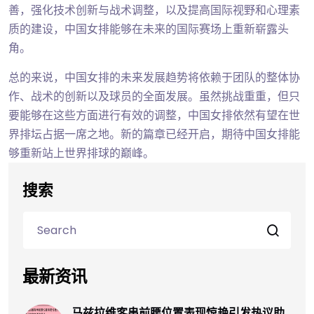
善，强化技术创新与战术调整，以及提高国际视野和心理素
质的建设，中国女排能够在未来的国际赛场上重新崭露头
角。
总的来说，中国女排的未来发展趋势将依赖于团队的整体协
作、战术的创新以及球员的全面发展。虽然挑战重重，但只
要能够在这些方面进行有效的调整，中国女排依然有望在世
界排坛占据一席之地。新的篇章已经开启，期待中国女排能
够重新站上世界排球的巅峰。
搜索
最新资讯
马兹拉维客串前腰位置表现惊艳引发热议助