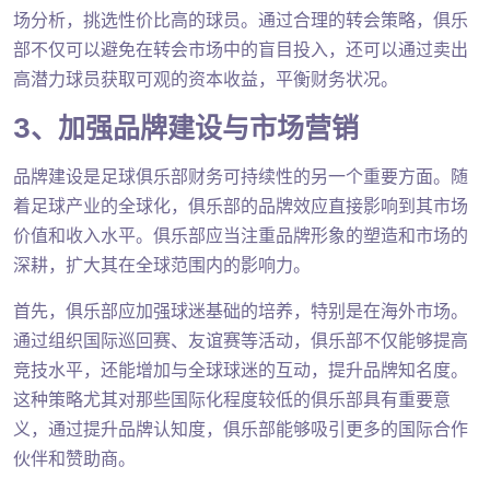
场分析，挑选性价比高的球员。通过合理的转会策略，俱乐
部不仅可以避免在转会市场中的盲目投入，还可以通过卖出
高潜力球员获取可观的资本收益，平衡财务状况。
3、加强品牌建设与市场营销
品牌建设是足球俱乐部财务可持续性的另一个重要方面。随
着足球产业的全球化，俱乐部的品牌效应直接影响到其市场
价值和收入水平。俱乐部应当注重品牌形象的塑造和市场的
深耕，扩大其在全球范围内的影响力。
首先，俱乐部应加强球迷基础的培养，特别是在海外市场。
通过组织国际巡回赛、友谊赛等活动，俱乐部不仅能够提高
竞技水平，还能增加与全球球迷的互动，提升品牌知名度。
这种策略尤其对那些国际化程度较低的俱乐部具有重要意
义，通过提升品牌认知度，俱乐部能够吸引更多的国际合作
伙伴和赞助商。