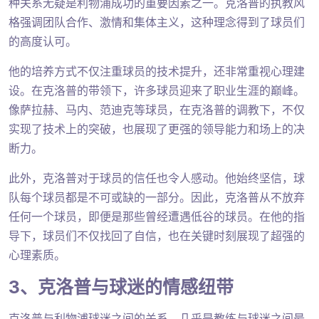
种关系无疑是利物浦成功的重要因素之一。克洛普的执教风
格强调团队合作、激情和集体主义，这种理念得到了球员们
的高度认可。
他的培养方式不仅注重球员的技术提升，还非常重视心理建
设。在克洛普的带领下，许多球员迎来了职业生涯的巅峰。
像萨拉赫、马内、范迪克等球员，在克洛普的调教下，不仅
实现了技术上的突破，也展现了更强的领导能力和场上的决
断力。
此外，克洛普对于球员的信任也令人感动。他始终坚信，球
队每个球员都是不可或缺的一部分。因此，克洛普从不放弃
任何一个球员，即便是那些曾经遭遇低谷的球员。在他的指
导下，球员们不仅找回了自信，也在关键时刻展现了超强的
心理素质。
3、克洛普与球迷的情感纽带
克洛普与利物浦球迷之间的关系，几乎是教练与球迷之间最