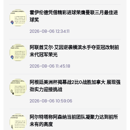
霍伊伦德凭借精彩进球荣膺曼联三月最佳进
球奖
2026-08-06 12:34:11
阿联酋艾尔·艾因逆袭横滨水手夺亚冠改制前
末代冠军荣光
2026-08-06 11:45:18
阿根廷美洲杯揭幕战2比0战胜加拿大 展现强
劲实力迎接挑战
2026-08-06 10:59:06
阿尔特塔称阿森纳当前团队凝聚力达到前所
未有的高度