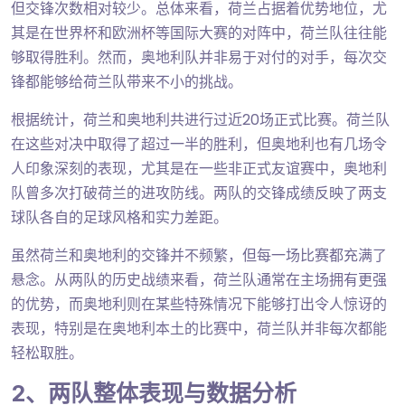
但交锋次数相对较少。总体来看，荷兰占据着优势地位，尤
其是在世界杯和欧洲杯等国际大赛的对阵中，荷兰队往往能
够取得胜利。然而，奥地利队并非易于对付的对手，每次交
锋都能够给荷兰队带来不小的挑战。
根据统计，荷兰和奥地利共进行过近20场正式比赛。荷兰队
在这些对决中取得了超过一半的胜利，但奥地利也有几场令
人印象深刻的表现，尤其是在一些非正式友谊赛中，奥地利
队曾多次打破荷兰的进攻防线。两队的交锋成绩反映了两支
球队各自的足球风格和实力差距。
虽然荷兰和奥地利的交锋并不频繁，但每一场比赛都充满了
悬念。从两队的历史战绩来看，荷兰队通常在主场拥有更强
的优势，而奥地利则在某些特殊情况下能够打出令人惊讶的
表现，特别是在奥地利本土的比赛中，荷兰队并非每次都能
轻松取胜。
2、两队整体表现与数据分析