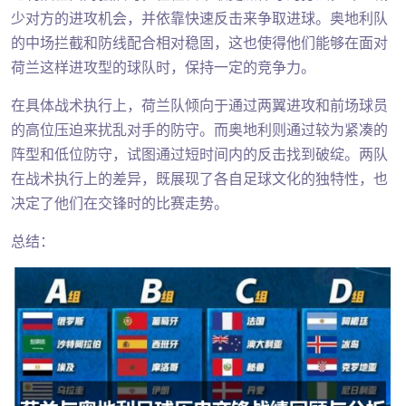
少对方的进攻机会，并依靠快速反击来争取进球。奥地利队
的中场拦截和防线配合相对稳固，这也使得他们能够在面对
荷兰这样进攻型的球队时，保持一定的竞争力。
在具体战术执行上，荷兰队倾向于通过两翼进攻和前场球员
的高位压迫来扰乱对手的防守。而奥地利则通过较为紧凑的
阵型和低位防守，试图通过短时间内的反击找到破绽。两队
在战术执行上的差异，既展现了各自足球文化的独特性，也
决定了他们在交锋时的比赛走势。
总结：