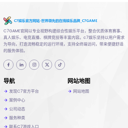
C7GAME官网以专业视野构建综合性娱乐平台，整合优质体育赛事、
真人娱乐、电竞直播、棋牌竞技等丰富内容。c7娱乐坚持以用户需求
为导向，打造流畅稳定的运行环境，支持全终端访问，带来便捷舒适
的服务体验。
导航
网站地图
发现C7官方平台
网站地图
案例中心
公司动态
服务种类
联系C7游戏入口