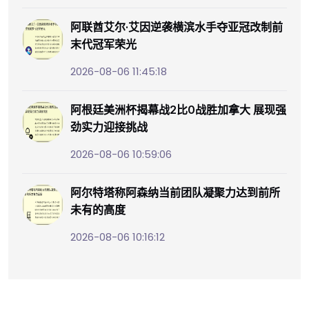
阿联酋艾尔·艾因逆袭横滨水手夺亚冠改制前
末代冠军荣光
2026-08-06 11:45:18
阿根廷美洲杯揭幕战2比0战胜加拿大 展现强
劲实力迎接挑战
2026-08-06 10:59:06
阿尔特塔称阿森纳当前团队凝聚力达到前所
未有的高度
2026-08-06 10:16:12