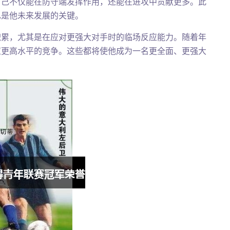
自己不仅能在防守端发挥作用，还能在进攻中贡献更多。此
也是他未来发展的关键。
积累，尤其是在应对更强大对手时的临场反应能力。随着年
应更高水平的竞争。这些都将使他成为一名更全面、更强大