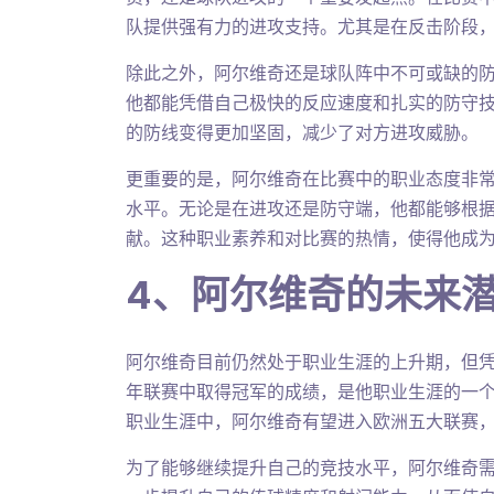
队提供强有力的进攻支持。尤其是在反击阶段
除此之外，阿尔维奇还是球队阵中不可或缺的
他都能凭借自己极快的反应速度和扎实的防守
的防线变得更加坚固，减少了对方进攻威胁。
更重要的是，阿尔维奇在比赛中的职业态度非
水平。无论是在进攻还是防守端，他都能够根
献。这种职业素养和对比赛的热情，使得他成
4、阿尔维奇的未来
阿尔维奇目前仍然处于职业生涯的上升期，但
年联赛中取得冠军的成绩，是他职业生涯的一
职业生涯中，阿尔维奇有望进入欧洲五大联赛
为了能够继续提升自己的竞技水平，阿尔维奇