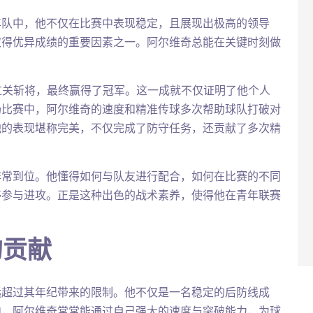
年队中，他不仅在比赛中表现稳定，且展现出极高的领导
取得优异成绩的重要因素之一。阿尔维奇总能在关键时刻做
路过关斩将，最终赢得了冠军。这一成就不仅证明了他个人
场比赛中，阿尔维奇的速度和精准传球多次帮助球队打破对
他的表现堪称完美，不仅完成了防守任务，还贡献了多次精
非常到位。他懂得如何与队友进行配合，如何在比赛的不同
够参与进攻。正是这种出色的战术素养，使得他在青年联赛
的贡献
远超过其年纪带来的限制。他不仅是一名稳定的后防线成
中，阿尔维奇常常能通过自己强大的速度与突破能力，为球