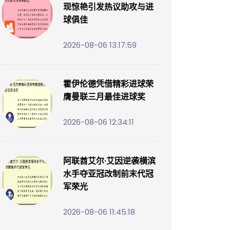
现惊艳引发热议助攻与进
球俱佳
2026-08-06 13:17:59
霍伊伦德凭借精彩进球荣
膺曼联三月最佳进球奖
2026-08-06 12:34:11
阿联酋艾尔·艾因逆袭横滨
水手夺亚冠改制前末代冠
军荣光
2026-08-06 11:45:18