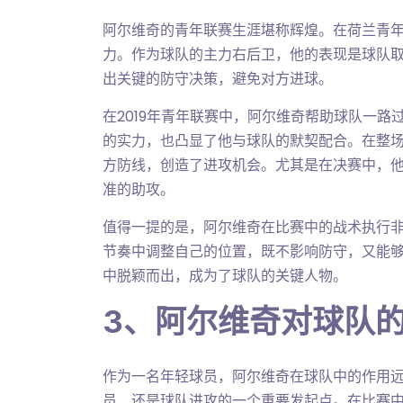
阿尔维奇的青年联赛生涯堪称辉煌。在荷兰青
力。作为球队的主力右后卫，他的表现是球队
出关键的防守决策，避免对方进球。
在2019年青年联赛中，阿尔维奇帮助球队一
的实力，也凸显了他与球队的默契配合。在整
方防线，创造了进攻机会。尤其是在决赛中，
准的助攻。
值得一提的是，阿尔维奇在比赛中的战术执行
节奏中调整自己的位置，既不影响防守，又能
中脱颖而出，成为了球队的关键人物。
3、阿尔维奇对球队
作为一名年轻球员，阿尔维奇在球队中的作用
员，还是球队进攻的一个重要发起点。在比赛