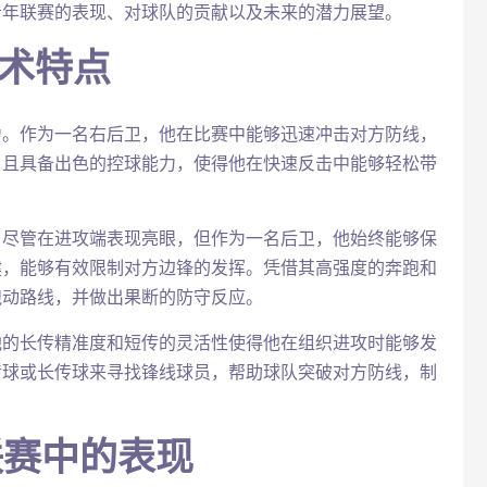
青年联赛的表现、对球队的贡献以及未来的潜力展望。
技术特点
力。作为一名右后卫，他在比赛中能够迅速冲击对方防线，
，且具备出色的控球能力，使得他在快速反击中能够轻松带
。尽管在进攻端表现亮眼，但作为一名后卫，他始终能够保
健，能够有效限制对方边锋的发挥。凭借其高强度的奔跑和
跑动路线，并做出果断的防守反应。
他的长传精准度和短传的灵活性使得他在组织进攻时能够发
传球或长传球来寻找锋线球员，帮助球队突破对方防线，制
联赛中的表现