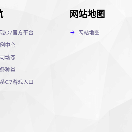
航
网站地图
现C7官方平台
网站地图
例中心
司动态
务种类
系C7游戏入口