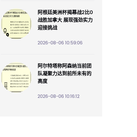
阿根廷美洲杯揭幕战2比0
战胜加拿大 展现强劲实力
迎接挑战
2026-08-06 10:59:06
阿尔特塔称阿森纳当前团
队凝聚力达到前所未有的
高度
2026-08-06 10:16:12