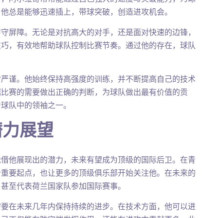
，他总是能够迅速插上，带球突破，创造进攻机会。
防守屏障。无论是对抗高大的对手，还是面对快速的边锋，
技巧，有效地帮助球队控制比赛节奏。通过他的存在，球队
常严谨。他始终保持高强度的训练，并不断提高自己的技术
据比赛的需要做出正确的判断，为球队做出最有价值的贡
为球队中的领袖之一。
潜力展望
凭借他展现出的潜力，未来有望成为顶级的国际后卫。在青
个重要起点，也让更多的顶级俱乐部开始关注他。在未来的
，甚至代表荷兰国家队参加国际赛事。
需要在未来几年内保持持续的进步。在技术方面，他可以进