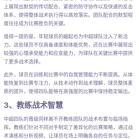
上展现出默契的传切配合、紧密的防守协作以及快速的反击
体系，使得整体战术执行得以高效落实。团队配合的默契程
度往往成为比赛胜负的关键。
值得一提的是，年轻球员的崛起也为中超球队注入了新活
力。这些球员不仅具备速度和体能优势，还在比赛中展现出
较强的心理承受能力和应变能力，为球队在关键比赛中提供
了更多战术选择。
此外，球员在训练和比赛中的自我管理能力不断提高。从体
能恢复到比赛专注力，从技术动作到战术理解，球员整体素
质的提升，使得四队能够在高强度的比赛中保持稳定输出。
3、教练战术智慧
中超四队的晋级同样离不开教练团队的战术布置与临场指
挥。教练们针对不同对手制定了差异化的比赛策略，通过战
术演练和分析视频，让球员在场上明确各自的任务与定位。