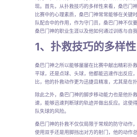
现。首先，从扑救技巧的多样性来看，桑巴门
比赛中的心理素质，桑巴门神常常能够在关键
队配合中的作用，作为守门员，桑巴门神不仅
桑巴门神的职业生涯以及他如何通过训练与自
1、扑救技巧的多样性
桑巴门神之所以能够屡屡在比赛中献出精彩扑
平球，还是点球、头球，他都能迅速作出反应
比，他的扑救动作更为迅捷且精准，尤其是在
除此之外，桑巴门神的脚步移动能力也是他扑
速，能够迅速判断球的轨迹并做出反应。这使得
队失球的风险。
桑巴门神的扑救不仅仅局限于常规的防守动作
使用双手还是用脚挡出对方的射门，他的动作