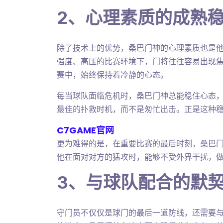
2、心理素质的成熟
除了技术上的优势，桑巴门神的心理素质也是
强度、高压的比赛环境下，门将往往容易出现
赛中，始终保持着冷静的心态。
每当球队面临危机时，桑巴门神总能稳住心态
最佳的扑救时机，而不是匆忙出击。正是这种
C7GAME官网
更为难得的是，在重要比赛的最后时刻，桑巴
他在面对对方的猛攻时，能够不受外界干扰，
3、与球队配合的默
守门员不仅仅是球门的最后一道防线，还需要