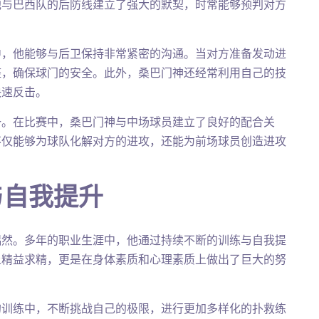
他与巴西队的后防线建立了强大的默契，时常能够预判对方
中，他能够与后卫保持非常紧密的沟通。当对方准备发动进
整，确保球门的安全。此外，桑巴门神还经常利用自己的技
快速反击。
一。在比赛中，桑巴门神与中场球员建立了良好的配合关
不仅能够为球队化解对方的进攻，还能为前场球员创造进攻
与自我提升
偶然。多年的职业生涯中，他通过持续不断的训练与自我提
上精益求精，更是在身体素质和心理素质上做出了巨大的努
的训练中，不断挑战自己的极限，进行更加多样化的扑救练