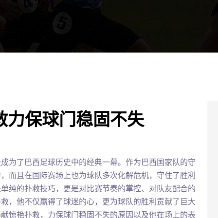
救力保球门稳固不失
经成为了巴西足球历史中的经典一幕。作为巴西国家队的守
力，而且在国际赛场上也为球队多次化解危机，守住了胜利
是单纯的扑救技巧，更是对比赛节奏的掌控、对队友配合的
扑救，他不仅赢得了球迷的心，更为球队的胜利贡献了巨大
屡献惊艳扑救，力保球门稳固不失的原因以及他在场上的表