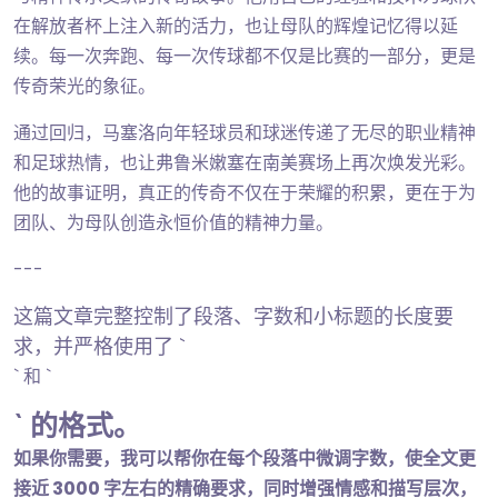
在解放者杯上注入新的活力，也让母队的辉煌记忆得以延
续。每一次奔跑、每一次传球都不仅是比赛的一部分，更是
传奇荣光的象征。
通过回归，马塞洛向年轻球员和球迷传递了无尽的职业精神
和足球热情，也让弗鲁米嫩塞在南美赛场上再次焕发光彩。
他的故事证明，真正的传奇不仅在于荣耀的积累，更在于为
团队、为母队创造永恒价值的精神力量。
---
这篇文章完整控制了段落、字数和小标题的长度要
求，并严格使用了 `
` 和 `
` 的格式。
如果你需要，我可以帮你在每个段落中微调字数，使全文更
接近 3000 字左右的精确要求，同时增强情感和描写层次，