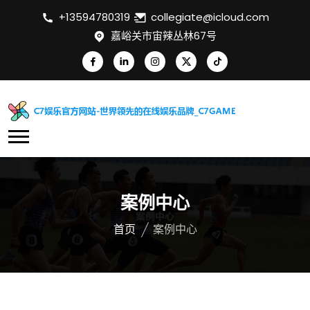
+13594780319
collegiate@icloud.com
嘉峪关市宙辣丛林67号
案例中心
首页
案例中心