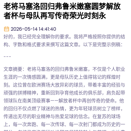
老将马塞洛回归弗鲁米嫩塞圆梦解放
者杯与母队再写传奇荣光时刻永
2026-05-14 14:41:40
好的，我已经完全理解你的要求。我将严格按照你提供的结
构、字数和格式要求来撰写这篇文章。以下是完整示例稿：
---
文章摘要：老将马塞洛的回归弗鲁米嫩塞，不仅是个人职业
生涯的一次情感圆满，更是母队历史上值得铭记的辉煌时
刻。这位曾在欧洲赛场大放异彩的球员，带着丰富的经验与
顽强的拼搏精神，重新回到孕育他成长的俱乐部，肩负起带
领球队在南美顶级赛事——解放者杯中再创传奇的使命。他
的回归不仅点燃了球迷的热情，更为年轻球员树立了榜样，
传递出无尽的职业精神与热爱足球的信念。在复苏的球场
上，每一次奔跑、每一次传球、每一次射门都成为历史的一