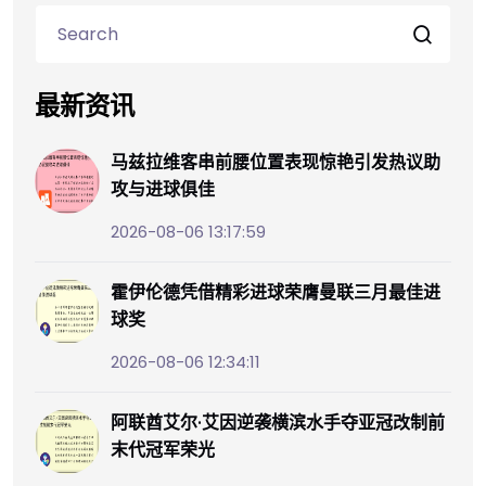
最新资讯
马兹拉维客串前腰位置表现惊艳引发热议助
攻与进球俱佳
2026-08-06 13:17:59
霍伊伦德凭借精彩进球荣膺曼联三月最佳进
球奖
2026-08-06 12:34:11
阿联酋艾尔·艾因逆袭横滨水手夺亚冠改制前
末代冠军荣光