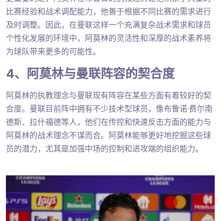
比赛经验和战术调配能力，他善于根据不同比赛的需求进行
及时调整。因此，在曼联这样一个充满复杂战术需求和球员
个性化发展的环境中，阿莫林的灵活性和深厚的战术素养将
为球队带来更多的可能性。
4、阿莫林与曼联阵容的契合度
阿莫林的执教理念与曼联现有阵容在某些方面有着较好的契
合度。曼联目前阵中拥有不少技术型球员，像布鲁诺·费尔南
德斯、拉什福德等人，他们在传控和快速反击方面的能力与
阿莫林的战术理念不谋而合。阿莫林能够更好地挖掘这些球
员的潜力，尤其是加强中场的控制和进攻端的组织能力。