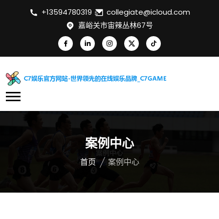
+13594780319
collegiate@icloud.com
嘉峪关市宙辣丛林67号
案例中心
首页
案例中心