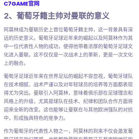
C7GAME官网
2、葡萄牙籍主帅对曼联的意义
阿莫林成为曼联历史上首位葡萄牙籍主帅，这一背景具有深
远的历史意义。葡萄牙足球近年来的崛起以及阿莫林作为其
中一位代表性人物的成功，使得他带着浓厚的葡萄牙足球文
化进入曼联。这不仅仅是一次战术上的革新，更是一次文化
上的融合。
葡萄牙足球近年来在世界足坛的崛起不容忽视，葡萄牙球队
在技术细腻、战术严谨以及对年轻球员的培养等方面都表现
得尤为突出。曼联引入阿莫林，意味着俱乐部在足球理念和
风格上的升级，尤其是球队在技术、纪律和团队合作方面将
迎来全新的改变。这也能够让曼联在与其他欧洲强队的对抗
中，形成独具特色的竞争力。
作为葡萄牙的代表性人物之一，阿莫林的到来不仅会激发葡