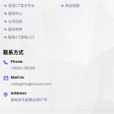
发现C7官方平台
网站地图
案例中心
公司动态
服务种类
联系C7游戏入口
联系方式
Phone:
+13594780319
Mail Us:
collegiate@icloud.com
Address:
嘉峪关市宙辣丛林67号