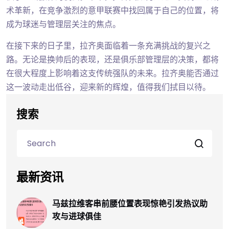
术革新，在竞争激烈的意甲联赛中找回属于自己的位置，将
成为球迷与管理层关注的焦点。
在接下来的日子里，拉齐奥面临着一条充满挑战的复兴之
路。无论是换帅后的表现，还是俱乐部管理层的决策，都将
在很大程度上影响着这支传统强队的未来。拉齐奥能否通过
这一波动走出低谷，迎来新的辉煌，值得我们拭目以待。
搜索
最新资讯
马兹拉维客串前腰位置表现惊艳引发热议助
攻与进球俱佳