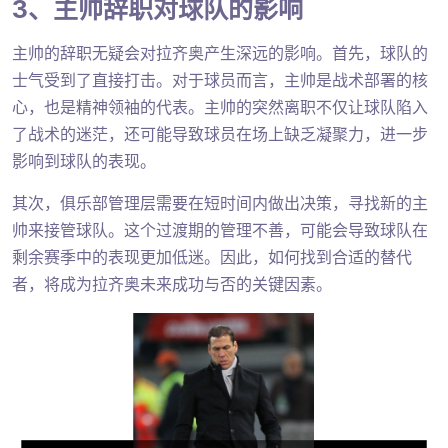
3、主帅辞职对球队的影响
主帅的辞职无疑会对拉齐奥产生深远的影响。首先，球队的
士气受到了直接打击。对于球员而言，主帅是战术部署的核
心，也是精神领袖的代表。主帅的突然离职不仅让球队陷入
了战术的迷茫，还可能导致球员在场上缺乏凝聚力，进一步
影响到球队的表现。
其次，俱乐部管理层需要在短时间内做出决策，寻找新的主
帅来接管球队。这个过渡期的管理不善，可能会导致球队在
剩余赛季中的表现更加低迷。因此，如何找到合适的替代
者，将成为拉齐奥未来成功与否的关键因素。