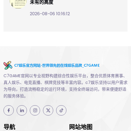
未有的高度
2026-08-06 10:16:12
C7GAME官网以专业视野构建综合性娱乐平台，整合优质体育赛事、
真人娱乐、电竞直播、棋牌竞技等丰富内容。c7娱乐坚持以用户需求
为导向，打造流畅稳定的运行环境，支持全终端访问，带来便捷舒适
的服务体验。
导航
网站地图