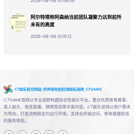
2026-08-06 10:59:06
阿尔特塔称阿森纳当前团队凝聚力达到前所
未有的高度
2026-08-06 10:16:12
C7GAME官网以专业视野构建综合性娱乐平台，整合优质体育赛事、
真人娱乐、电竞直播、棋牌竞技等丰富内容。c7娱乐坚持以用户需求
为导向，打造流畅稳定的运行环境，支持全终端访问，带来便捷舒适
的服务体验。