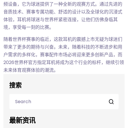
频设备，它为球迷提供了一种全新的观赛方式。通过先进的
音质技术、赛事专属功能、舒适的设计以及全球化的沉浸式
体验，耳机将球迷与世界杯紧密连接，让他们仿佛身临其
境，享受每一刻的比赛。
随着世界杯赛事的临近，这款耳机的震撼上市无疑为球迷们
带来了更多的期待与兴奋。未来，随着科技的不断进步和用
户需求的多样化，赛事配件市场必将迎来更多创新产品，而
2026世界杯官方指定耳机将成为这个行业的标杆，继续引领
未来体育观赛体验的潮流。
搜索
最新资讯