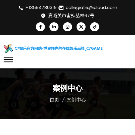
+13594780319
collegiate@icloud.com
嘉峪关市宙辣丛林67号
案例中心
首页
案例中心