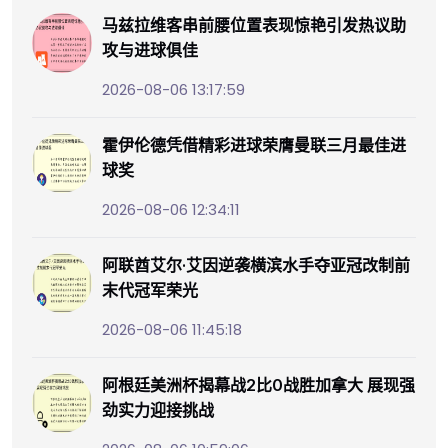
马兹拉维客串前腰位置表现惊艳引发热议助
攻与进球俱佳
2026-08-06 13:17:59
霍伊伦德凭借精彩进球荣膺曼联三月最佳进
球奖
2026-08-06 12:34:11
阿联酋艾尔·艾因逆袭横滨水手夺亚冠改制前
末代冠军荣光
2026-08-06 11:45:18
阿根廷美洲杯揭幕战2比0战胜加拿大 展现强
劲实力迎接挑战