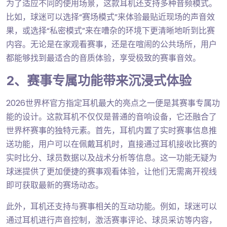
为了适应不同的使用场景，这款耳机还支持多种音频模式。
比如，球迷可以选择“赛场模式”来体验最贴近现场的声音效
果，或选择“私密模式”来在嘈杂的环境下更清晰地听到比赛
内容。无论是在家观看赛事，还是在喧闹的公共场所，用户
都能够找到最适合的音质体验，享受极致的赛事音效。
2、赛事专属功能带来沉浸式体验
2026世界杯官方指定耳机最大的亮点之一便是其赛事专属功
能的设计。这款耳机不仅仅是普通的音响设备，它还融合了
世界杯赛事的独特元素。首先，耳机内置了实时赛事信息推
送功能，用户可以在佩戴耳机时，直接通过耳机接收比赛的
实时比分、球员数据以及战术分析等信息。这一功能无疑为
球迷提供了更加便捷的赛事观看体验，让他们无需离开视线
即可获取最新的赛场动态。
此外，耳机还支持与赛事相关的互动功能。例如，球迷可以
通过耳机进行声音控制，激活赛事评论、球员采访等内容，