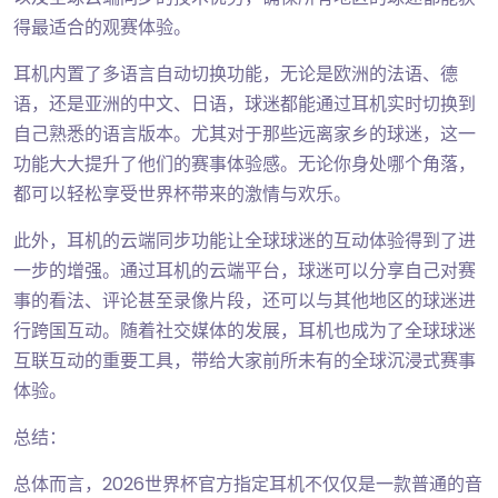
得最适合的观赛体验。
耳机内置了多语言自动切换功能，无论是欧洲的法语、德
语，还是亚洲的中文、日语，球迷都能通过耳机实时切换到
自己熟悉的语言版本。尤其对于那些远离家乡的球迷，这一
功能大大提升了他们的赛事体验感。无论你身处哪个角落，
都可以轻松享受世界杯带来的激情与欢乐。
此外，耳机的云端同步功能让全球球迷的互动体验得到了进
一步的增强。通过耳机的云端平台，球迷可以分享自己对赛
事的看法、评论甚至录像片段，还可以与其他地区的球迷进
行跨国互动。随着社交媒体的发展，耳机也成为了全球球迷
互联互动的重要工具，带给大家前所未有的全球沉浸式赛事
体验。
总结：
总体而言，2026世界杯官方指定耳机不仅仅是一款普通的音