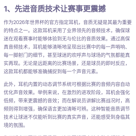
1、先进音质技术让赛事更震撼
作为2026年世界杯的官方指定耳机，音质无疑是其最为重要
的特点之一。这款耳机采用了业界领先的音频技术，确保球
迷在观看赛事时能够体验到无与伦比的音质效果。通过高保
真音频技术，耳机能够清晰地呈现出比赛中的每一声哨响、
每一脚射门的细节，甚至球迷的欢呼声与球场的气氛都能真
实再现。无论是远距离的比赛场景，还是球员的即时反应，
这款耳机都能够准确捕捉到每一个声音元素。
此外，耳机内置的动态调节系统可根据比赛的音频内容自动
优化声音效果。举例来说，在激烈的进攻阶段，耳机会强化
低频，带来更震撼的音效；而在解说员讲解比赛战况时，高
频则得到增强，确保语言更加清晰可辨。这种智能音质调节
技术让球迷不仅能听到比赛的真实声音，还能感受到身临其
境的氛围。