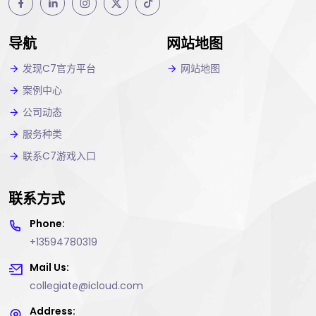
导航
网站地图
发现C7官方平台
网站地图
案例中心
公司动态
服务种类
联系C7游戏入口
联系方式
Phone:
+13594780319
Mail Us:
collegiate@icloud.com
Address: