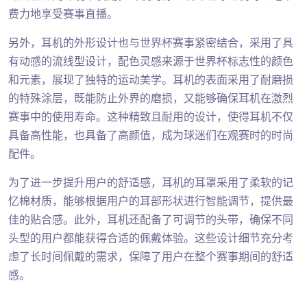
费力地享受赛事直播。
另外，耳机的外形设计也与世界杯赛事紧密结合，采用了具
有动感的流线型设计，配色灵感来源于世界杯标志性的颜色
和元素，展现了独特的运动美学。耳机的表面采用了耐磨损
的特殊涂层，既能防止外界的磨损，又能够确保耳机在激烈
赛事中的使用寿命。这种精致且耐用的设计，使得耳机不仅
具备高性能，也具备了高颜值，成为球迷们在观赛时的时尚
配件。
为了进一步提升用户的舒适感，耳机的耳罩采用了柔软的记
忆棉材质，能够根据用户的耳部形状进行智能调节，提供最
佳的贴合感。此外，耳机还配备了可调节的头带，确保不同
头型的用户都能获得合适的佩戴体验。这些设计细节充分考
虑了长时间佩戴的需求，保障了用户在整个赛事期间的舒适
感。