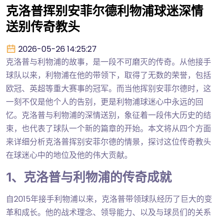
克洛普挥别安菲尔德利物浦球迷深情
送别传奇教头
2026-05-26 14:25:27
克洛普与利物浦的故事，是一段不可磨灭的传奇。从他接手
球队以来，利物浦在他的带领下，取得了无数的荣誉，包括
欧冠、英超等重大赛事的冠军。而当他挥别安菲尔德时，这
一刻不仅是他个人的告别，更是利物浦球迷心中永远的回
忆。克洛普与利物浦的深情送别，象征着一段伟大历史的结
束，也代表了球队一个新的篇章的开始。本文将从四个方面
来详细分析克洛普挥别安菲尔德的情景，探讨这位传奇教头
在球迷心中的地位及他的伟大贡献。
1、克洛普与利物浦的传奇成就
自2015年接手利物浦以来，克洛普带领球队经历了巨大的变
革和成长。他的战术理念、领导能力、以及与球员们的关系