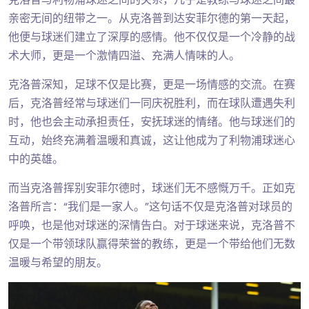
亲密无间的纽带之一。从克洛普到达安菲尔德的第一天起，
他便与球迷们建立了深厚的感情。他不仅仅是一个冷静的战
术大师，更是一个激情四溢、充满人情味的人。
克洛普深知，足球不仅是比赛，更是一场情感的交流。在赛
后，克洛普经常与球迷们一同庆祝胜利，而在球队遭遇失利
时，他也会主动承担责任，安抚球迷的情绪。他与球迷们的
互动，始终充满着温暖和真诚，这让他成为了利物浦球迷心
中的英雄。
而当克洛普挥别安菲尔德时，球迷们无不感慨万千。正如克
洛普所言：“我们是一家人。”这句话不仅是克洛普对球员的
呼唤，也是他对球迷的深情告白。对于球迷来说，克洛普不
仅是一个带领球队赢得荣誉的教练，更是一个带给他们无数
温暖与希望的朋友。