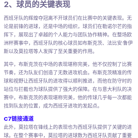
2、球员的关键表现
西班牙队的辉煌夺冠离不开球员们在比赛中的关键表现。无
论是前锋的进球，还是中场的组织，球员们在勒诺尔芒的指
挥下，展现出了卓越的个人能力与团队协作精神。在整场欧
洲杯赛事中，西班牙队的核心球员如布斯克茨、法比安·鲁伊
斯以及莫拉塔等人发挥了至关重要的作用。
其中，布斯克茨在中场的表现堪称完美，他不仅控制了比赛
节奏，还为队友们创造了无数进攻机会。布斯克茨精准的传
球和视野让西班牙队的进攻得以顺利推进，而他在防守时的
站位与拦截也为球队提供了强大的保障。在与意大利队的决
赛中，布斯克茨的表现堪称完美，他的传球几乎每一次都能
找到队友的位置，成为西班牙进攻的发起点。
C7链接通道
此外，莫拉塔在锋线上的表现也为西班牙队提供了关键的进
球。在整个赛事中，莫拉塔的进球数为西班牙队贡献了重要