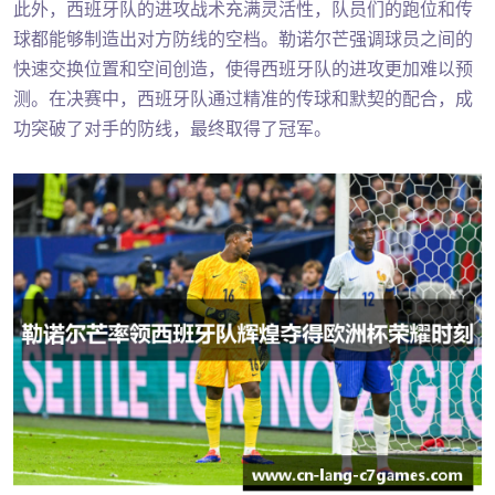
此外，西班牙队的进攻战术充满灵活性，队员们的跑位和传
球都能够制造出对方防线的空档。勒诺尔芒强调球员之间的
快速交换位置和空间创造，使得西班牙队的进攻更加难以预
测。在决赛中，西班牙队通过精准的传球和默契的配合，成
功突破了对手的防线，最终取得了冠军。