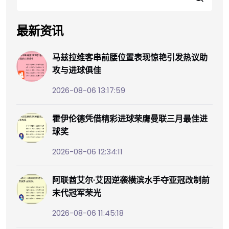
最新资讯
马兹拉维客串前腰位置表现惊艳引发热议助
攻与进球俱佳
2026-08-06 13:17:59
霍伊伦德凭借精彩进球荣膺曼联三月最佳进
球奖
2026-08-06 12:34:11
阿联酋艾尔·艾因逆袭横滨水手夺亚冠改制前
末代冠军荣光
2026-08-06 11:45:18