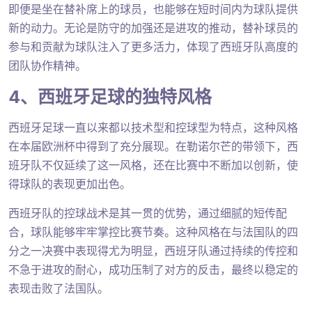
即便是坐在替补席上的球员，也能够在短时间内为球队提供
新的动力。无论是防守的加强还是进攻的推动，替补球员的
参与和贡献为球队注入了更多活力，体现了西班牙队高度的
团队协作精神。
4、西班牙足球的独特风格
西班牙足球一直以来都以技术型和控球型为特点，这种风格
在本届欧洲杯中得到了充分展现。在勒诺尔芒的带领下，西
班牙队不仅延续了这一风格，还在比赛中不断加以创新，使
得球队的表现更加出色。
西班牙队的控球战术是其一贯的优势，通过细腻的短传配
合，球队能够牢牢掌控比赛节奏。这种风格在与法国队的四
分之一决赛中表现得尤为明显，西班牙队通过持续的传控和
不急于进攻的耐心，成功压制了对方的反击，最终以稳定的
表现击败了法国队。