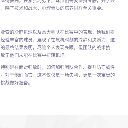
也亟待提高。在紧张局势下，球员们需要保持冷静，并学会
队，除了技术和战术，心理素质的培养同样至关重要。
比亚索的冷静进球以及意大利队在比赛中的表现，给我们提
名经验丰富的球员，展现了在危机时刻的冷静和决断力，这
赛的最终结果表明，尽管个人表现亮眼，但团队的战术执
导致了他们未能在比赛中扭转乾坤。
，特别是在面对强敌时，如何加强团队合作、提升防守韧性
面。对于他们而言，这不仅仅是一场失利，更是一次宝贵的
的挑战做好准备。