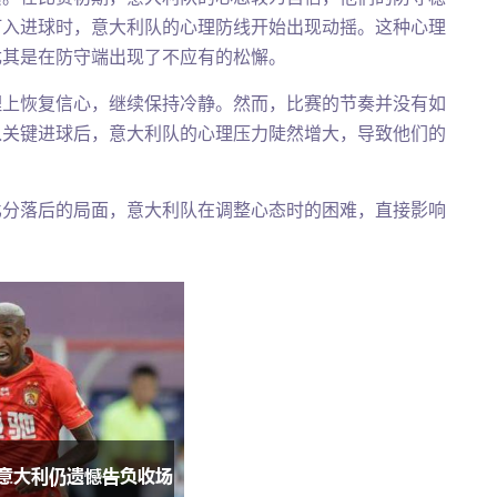
打入进球时，意大利队的心理防线开始出现动摇。这种心理
尤其是在防守端出现了不应有的松懈。
理上恢复信心，继续保持冷静。然而，比赛的节奏并没有如
入关键进球后，意大利队的心理压力陡然增大，导致他们的
比分落后的局面，意大利队在调整心态时的困难，直接影响