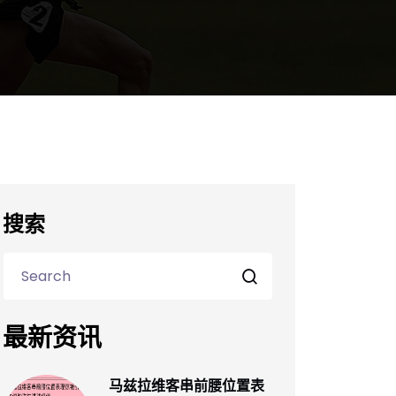
搜索
最新资讯
马兹拉维客串前腰位置表