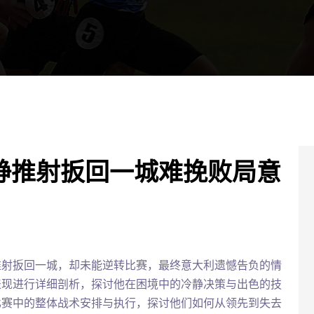
静推射扳回一城难挽败局意
推射扳回一城，却未能逆转比赛，最终意大利遗憾告负的情
表现进行详细剖析，探讨他在困境中的冷静决策与出色的技
比赛中的整体战术安排与执行，探讨他们如何从领先到失去