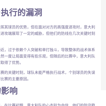
与执行的漏洞
发挥其球员的优势，但在面对对方的高强度进攻时，意大利
在进攻端展现了一定的威胁，但他们的防线在几次关键时刻
功近，过于依赖个人突破和单打独斗，导致整体的战术体系
虽然一度让局面变得有些乐观，但随后的比赛中，意大利队
次取得了优势。
比赛的关键时刻，球队未能严格执行战术，个别球员的失误
转比赛的主要原因。
的影响
素。在比赛初期，意大利队的心态较为自信，他们的防守稳