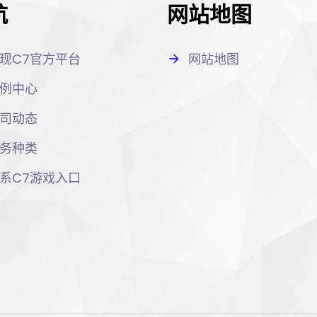
航
网站地图
现C7官方平台
网站地图
例中心
司动态
务种类
系C7游戏入口