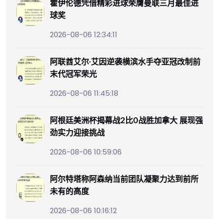
霍伊伦德凭借精彩进球荣膺曼联三月最佳进
球奖
2026-08-06 12:34:11
阿联酋艾尔·艾因逆袭横滨水手夺亚冠改制前
末代冠军荣光
2026-08-06 11:45:18
阿根廷美洲杯揭幕战2比0战胜加拿大 展现强
劲实力迎接挑战
2026-08-06 10:59:06
阿尔特塔称阿森纳当前团队凝聚力达到前所
未有的高度
2026-08-06 10:16:12