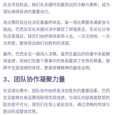
反击寻找机会。她们在关键时刻展现出的冷静与果断，成为
球队继续前进的重要动力。
淘汰赛阶段往往决定着最终命运，每一场比赛都充满紧张与
挑战。巴西女足在关键对决中展现了顽强意志，无论比分领
先还是落后，球员们始终保持高昂斗志。一次次拼抢、一次
次奔跑，都体现出她们对胜利的渴望。
最终，巴西女足一路闯入决赛。虽然在最后的较量中未能摘
得金牌，但她们在整个赛事中的表现赢得了世界的尊重。银
牌不仅是成绩的体现，更是拼搏精神的最佳证明。
3、团队协作凝聚力量
在足球比赛中，团队协作始终是决定胜负的重要因素。巴西
女足能够在奥运赛场取得优异成绩，与球队内部高度默契的
配合密不可分。球员们在场上彼此信任，通过流畅的传球与
跑动形成整体优势。