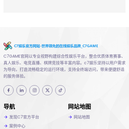
C7GAME官网以专业视野构建综合性娱乐平台，整合优质体育赛事、
真人娱乐、电竞直播、棋牌竞技等丰富内容。c7娱乐坚持以用户需求
为导向，打造流畅稳定的运行环境，支持全终端访问，带来便捷舒适
的服务体验。
导航
网站地图
发现C7官方平台
网站地图
案例中心