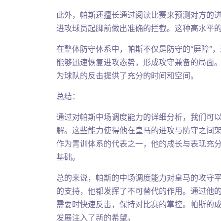
此外，帕斯还擅长通过阅读比赛来预测对方的
进攻球员起脚前做出准确的拦截。这种高水平
在整体防守体系中，帕斯不仅是防守的“屏障”
能够迅速恢复进攻态势，形成攻守兼备的局面
为球队的反击提供了充分的时间和空间。
总结：
通过对帕斯中场调度能力的详细分析，我们可
解。这些能力使得他在皇马的进攻与防守之间
作为青训体系的代表之一，他的成长与表现充
基础。
总的来说，帕斯的中场调度能力对皇马的攻守
的支持，他都发挥了不可替代的作用。通过他
需要时快速反击，保持对比赛的掌控。帕斯的
发展注入了新的希望。