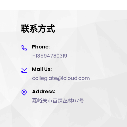
联系方式
Phone:
+13594780319
Mail Us:
collegiate@icloud.com
Address:
嘉峪关市宙辣丛林67号