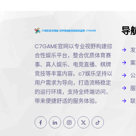
导
C7GAME官网以专业视野构建综
发
合性娱乐平台，整合优质体育赛
案
事、真人娱乐、电竞直播、棋牌
竞技等丰富内容。c7娱乐坚持以
公
用户需求为导向，打造流畅稳定
服
的运行环境，支持全终端访问，
带来便捷舒适的服务体验。
联