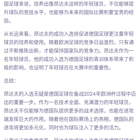
国足球来说，培养出像昂达夫这样的年轻球员，不仅能够提
升球队的竞技水平，也能够为未来的国际比赛积累宝贵的经
验。
从长远来看，昂达夫的成功入选将促进德国足球更注重年轻
球员的培养和使用。随着欧洲足球的竞争日益激烈，只有通
过不断推陈出新，才能保持国家队的竞争力。昂达夫作为一
名年轻球员，他的成功入选为德国足球的青训体系带来了积
极的影响，也证明了年轻球员在大赛中的重要性。
总结：
昂达夫的入选无疑是德国足球在备战2024年欧洲杯过程中迈
出的重要一步。作为一名技术全面、充满潜力的年轻球员，
昂达夫不仅能够为德国队提供更多的战术选择，也能在进攻
端发挥巨大的作用。随着他在国际赛场上的亮相，德国队的
进攻将更加多元化，同时也为球队注入了更多的活力。