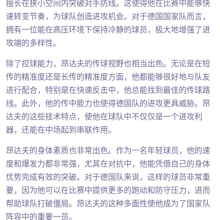
擅长在狭小空间内突破对手防线。这使得他在比赛中能够快
速转变节奏，为球队创造进攻机会。对于德国国家队而言，
拥有一位能在高压环境下保持冷静的球员，极大地增强了进
攻端的多样性。
除了控球能力，昂达夫的传球视野也相当出色。无论是在短
传的精准度还是长传的精准度方面，他都能够很好地与队友
进行配合，特别是在快速反击中，他总能找到最佳的传球路
线。此外，他的传中能力也使得德国队的进攻更具威胁。昂
达夫的这些技术特点，使他在球队中不仅仅是一个进攻利
器，还能在中场起到串联作用。
昂达夫的身体素质也非常出色。作为一名年轻球员，他的速
度和爆发力都非常强，尤其在对抗中，他能凭借自己的身体
优势完成有效的突破。对于德国队来说，这样的球员非常重
要，因为他可以在比赛中提供更多的跑动和防守压力，进而
帮助球队打破僵局。昂达夫的这种多面性使他成为了国家队
阵容中的重要一员。