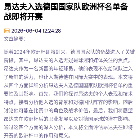
昂达夫入选德国国家队欧洲杯名单备
战即将开赛
2026-06-04 12:24:28
文章摘要：
随着2024年欧洲杯即将到来，德国国家队的备战进入了关键
阶段，其中，昂达夫的入选无疑是球迷和媒体关注的焦点。
昂达夫作为一名新晋的年轻球员，他的表现不仅给球队注入
了新鲜的活力，也让人期待他在国际大赛中的表现。本文将
从四个方面详细分析昂达夫入选德国国家队欧洲杯名单的重
要性及其影响。首先，我们将探讨昂达夫的个人表现和技术
特点，接着分析他入选的背景和对德国队阵容的影响，随后
讨论他可能在比赛中的角色及战术价值，最后，我们将展望
昂达夫在欧洲杯后的职业发展以及对德国足球的潜在影响。
通过这四个方面的深入分析，本文将全面评估昂达夫在即将
开赛的欧洲杯中的作用和意义。