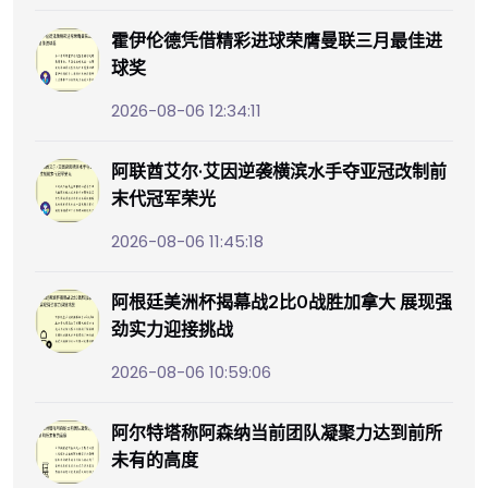
霍伊伦德凭借精彩进球荣膺曼联三月最佳进
球奖
2026-08-06 12:34:11
阿联酋艾尔·艾因逆袭横滨水手夺亚冠改制前
末代冠军荣光
2026-08-06 11:45:18
阿根廷美洲杯揭幕战2比0战胜加拿大 展现强
劲实力迎接挑战
2026-08-06 10:59:06
阿尔特塔称阿森纳当前团队凝聚力达到前所
未有的高度