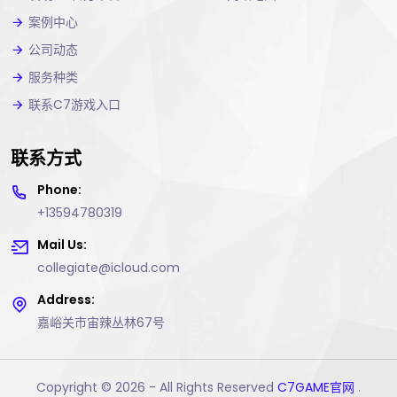
案例中心
公司动态
服务种类
联系C7游戏入口
联系方式
Phone:
+13594780319
Mail Us:
collegiate@icloud.com
Address:
嘉峪关市宙辣丛林67号
Copyright © 2026 - All Rights Reserved
C7GAME官网
.