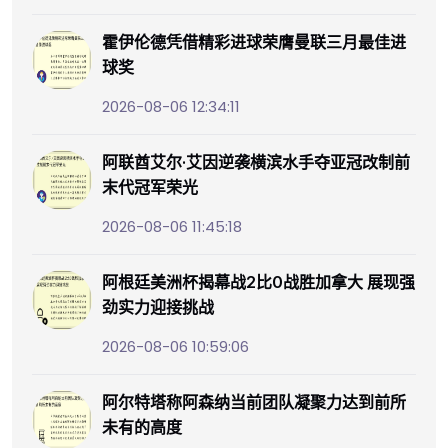
霍伊伦德凭借精彩进球荣膺曼联三月最佳进
球奖
2026-08-06 12:34:11
阿联酋艾尔·艾因逆袭横滨水手夺亚冠改制前
末代冠军荣光
2026-08-06 11:45:18
阿根廷美洲杯揭幕战2比0战胜加拿大 展现强
劲实力迎接挑战
2026-08-06 10:59:06
阿尔特塔称阿森纳当前团队凝聚力达到前所
未有的高度