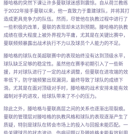
滕哈格的突然下课让许多曼联球迷感到震惊。自从荷兰教练
于2022年接手曼联以来，他一直致力于重建球队，并将其打
造成更具竞争力的队伍。然而，尽管他在执教过程中进行了
一些积极的改革，曼联的表现却未达到预期。滕哈格的执教
成绩在很大程度上被外界视为平庸，尤其是在关键比赛中，
曼联频频暴露出战术执行不力以及球员个人能力的不足。
滕哈格的球队在英超联赛中的表现始终没有达到顶级水平，
球队缺乏足够的稳定性。虽然他在赛季初期引入了一些新
援，并对球队进行了一定的战术调整，但曼联在进攻端的效
率低下，防守端频繁出现漏洞，最终导致了球队的成绩下
滑。尤其是在面对顶级对手时，滕哈格的战术安排未能有效
遏制对手的进攻，给球队带来了不小的压力。
除此之外，滕哈格与曼联高层之间的关系也逐渐出现裂痕。
曼联的管理层对滕哈格的执教风格和球队的表现逐渐产生了
质疑，特别是球队在转会市场上的投入与回报未能匹配。一
些关键球员的状态波动、伤病问题以及滕哈格未能有效利用