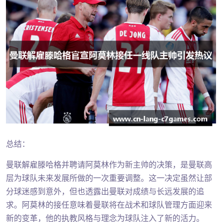
总结：
曼联解雇滕哈格并聘请阿莫林作为新主帅的决策，是曼联高
层为球队未来发展所做的一次重要调整。这一决定虽然让部
分球迷感到意外，但也透露出曼联对成绩与长远发展的追
求。阿莫林的接任意味着曼联将在战术和球队管理方面迎来
新的变革，他的执教风格与理念为球队注入了新的活力。