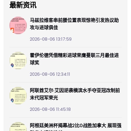
最新资讯
马兹拉维客串前腰位置表现惊艳引发热议助
攻与进球俱佳
2026-08-06 13:17:59
霍伊伦德凭借精彩进球荣膺曼联三月最佳进
球奖
2026-08-06 12:34:11
阿联酋艾尔·艾因逆袭横滨水手夺亚冠改制前
末代冠军荣光
2026-08-06 11:45:18
阿根廷美洲杯揭幕战2比0战胜加拿大 展现强