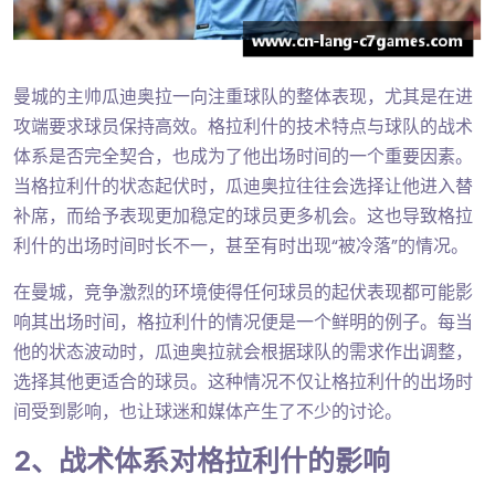
曼城的主帅瓜迪奥拉一向注重球队的整体表现，尤其是在进
攻端要求球员保持高效。格拉利什的技术特点与球队的战术
体系是否完全契合，也成为了他出场时间的一个重要因素。
当格拉利什的状态起伏时，瓜迪奥拉往往会选择让他进入替
补席，而给予表现更加稳定的球员更多机会。这也导致格拉
利什的出场时间时长不一，甚至有时出现“被冷落”的情况。
在曼城，竞争激烈的环境使得任何球员的起伏表现都可能影
响其出场时间，格拉利什的情况便是一个鲜明的例子。每当
他的状态波动时，瓜迪奥拉就会根据球队的需求作出调整，
选择其他更适合的球员。这种情况不仅让格拉利什的出场时
间受到影响，也让球迷和媒体产生了不少的讨论。
2、战术体系对格拉利什的影响