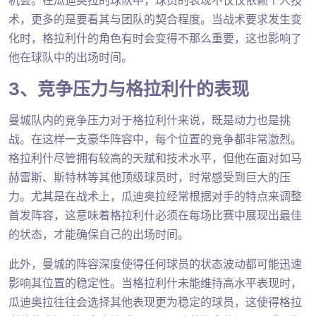
机会。在瓜迪奥拉的球队中，球员的表现不仅仅依赖个人技
术，更多的是要看其与团队的契合程度。当战术要求发生变
化时，格拉利什的角色有时会变得不那么重要，这也影响了
他在球队中的出场时间。
3、竞争压力与格拉利什的表现
曼城队内的竞争压力对于格拉利什来说，既是动力也是挑
战。在这样一支豪华阵容中，每个位置的竞争都非常激烈。
格拉利什尽管拥有较高的天赋和技术水平，但他在面对如马
赫雷斯、斯特林等其他顶级球员时，时常感受到巨大的压
力。尤其是在战术上，瓜迪奥拉经常根据对手的特点来调整
首发阵容，这意味着格拉利什必须在每场比赛中展现出最佳
的状态，才能确保自己的出场时间。
此外，曼城的阵容深度使得任何球员的状态波动都可能迅速
影响其位置的稳定性。当格拉利什未能维持高水平表现时，
瓜迪奥拉往往会选择其他表现更为稳定的球员，这使得格拉